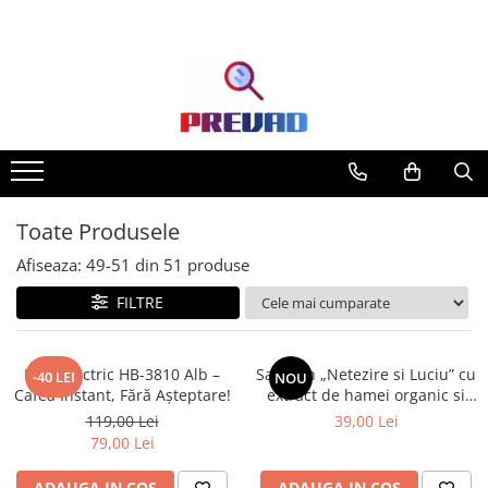
Toate Produsele
Produse cu transport gratuit –
livrare rapidă și fără costuri
Casa & Gradina
Home & Deco
Produse Cosmetice
Toate Produsele
Afiseaza:
49-
51
din
51
produse
FILTRE
Ibric Electric HB-3810 Alb –
Sampon „Netezire si Luciu” cu
-40 LEI
NOU
Cafea Instant, Fără Așteptare!
extract de hamei organic si
proteine de grâu, 1000 ml
119,00 Lei
39,00 Lei
79,00 Lei
ADAUGA IN COS
ADAUGA IN COS