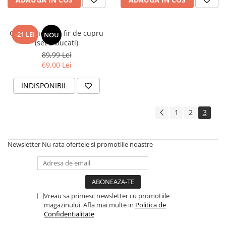
Genunchera cu fir de cupru
-21 LEI
NOU
(set 2 bucati)
89,99 Lei
69,00 Lei
INDISPONIBIL
1
2
3
Newsletter
Nu rata ofertele si promotiile noastre
Vreau sa primesc newsletter cu promotiile
magazinului. Afla mai multe in
Politica de
Confidentialitate