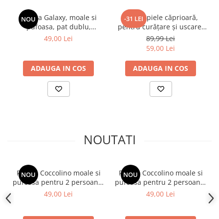
Patura Galaxy, moale si
Lavetă piele căprioară,
-31 LEI
NOU
pufoasa, pat dublu,
pentru curăţare şi uscare,
200x230 cm
forma neregulată 38*30
49,00 Lei
89,99 Lei
59,00 Lei
ADAUGA IN COS
ADAUGA IN COS
NOUTATI
Patura Coccolino moale si
Patura Coccolino moale si
NOU
NOU
pufoasa pentru 2 persoane,
pufoasa pentru 2 persoane,
200X230 cm, Alb Ivoire
200X230 cm, Maro deschis
49,00 Lei
49,00 Lei