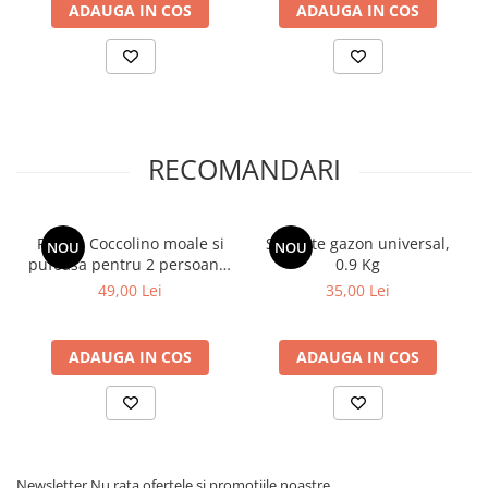
ADAUGA IN COS
ADAUGA IN COS
RECOMANDARI
Patura Coccolino moale si
Seminte gazon universal,
NOU
NOU
pufoasa pentru 2 persoane,
0.9 Kg
200X230 cm, Alb Ivoire
49,00 Lei
35,00 Lei
ADAUGA IN COS
ADAUGA IN COS
Newsletter
Nu rata ofertele si promotiile noastre