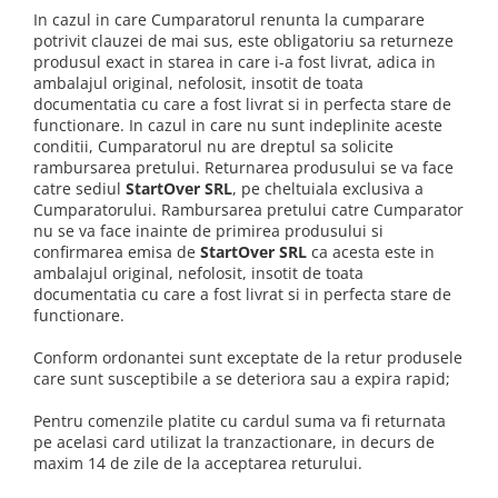
In cazul in care Cumparatorul renunta la cumparare
potrivit clauzei de mai sus, este obligatoriu sa returneze
produsul exact in starea in care i-a fost livrat, adica in
ambalajul original, nefolosit, insotit de toata
documentatia cu care a fost livrat si in perfecta stare de
functionare. In cazul in care nu sunt indeplinite aceste
conditii, Cumparatorul nu are dreptul sa solicite
rambursarea pretului. Returnarea produsului se va face
catre sediul
StartOver SRL
, pe cheltuiala exclusiva a
Cumparatorului. Rambursarea pretului catre Cumparator
nu se va face inainte de primirea produsului si
confirmarea emisa de
StartOver SRL
ca acesta este in
ambalajul original, nefolosit, insotit de toata
documentatia cu care a fost livrat si in perfecta stare de
functionare.
Conform ordonantei sunt exceptate de la retur produsele
care sunt susceptibile a se deteriora sau a expira rapid;
Pentru comenzile platite cu cardul suma va fi returnata
pe acelasi card utilizat la tranzactionare, in decurs de
maxim 14 de zile de la acceptarea returului.