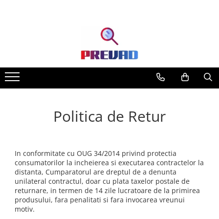
Toate Produsele
Produse cu transport gratuit –
livrare rapidă și fără costuri
Casa & Gradina
Home & Deco
Produse Cosmetice
Politica de Retur
In conformitate cu OUG 34/2014 privind protectia
consumatorilor la incheierea si executarea contractelor la
distanta, Cumparatorul are dreptul de a denunta
unilateral contractul, doar cu plata taxelor postale de
returnare, in termen de 14 zile lucratoare de la primirea
produsului, fara penalitati si fara invocarea vreunui
motiv.