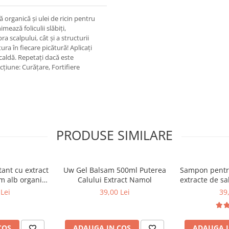
organică și ulei de ricin pentru
ează foliculii slăbiți,
a scalpului, cât și a structurii
ra în fiecare picătură! Aplicați
caldă. Repetați dacă este
țiune: Curățare, Fortifiere
PRODUSE SIMILARE
tant cu extract
Uw Gel Balsam 500ml Puterea
Sampon pentru
âm alb organic
Calului Extract Namol
extracte de sa
, 1000 ml
romanita, la
Lei
39,00 Lei
39
calendu
Cosmepla
COS
ADAUGA IN COS
ADAUGA I