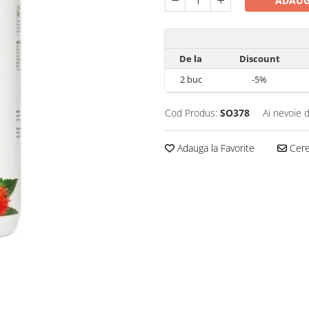
ADAUG
De la
Discount
2
buc
-5%
Cod Produs:
SO378
Ai nevoie 
Adauga la Favorite
Cere 