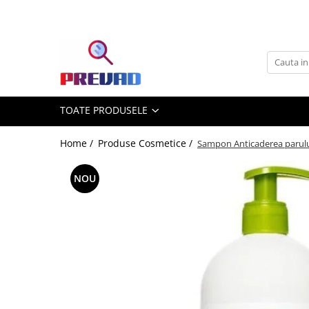
Toate Produsele
Produse cu transport gratuit –
livrare rapidă și fără costuri
Casa & Gradina
TOATE PRODUSELE
Home & Deco
Produse Cosmetice
Home /
Produse Cosmetice /
Sampon Anticaderea parului 
NOU