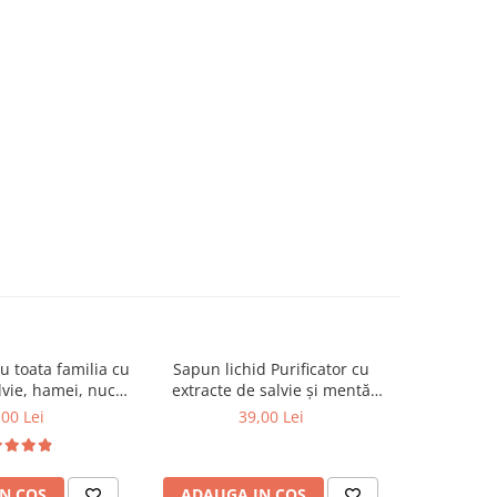
 toata familia cu
Sapun lichid Purificator cu
Gel de Dus Energizant, cu
NOU
lvie, hamei, nuca,
extracte de salvie și mentă
extract d
vanda, urzică și
organice, 1000 ml
,00 Lei
39,00 Lei
la organice
nt, 1000 ml
N COS
ADAUGA IN COS
ADAUG