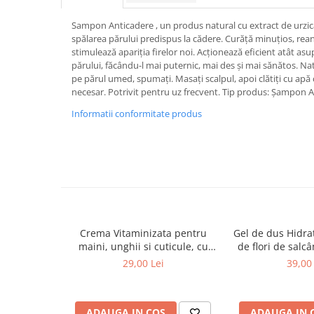
Sampon Anticadere , un produs natural cu extract de urzică 
spălarea părului predispus la cădere. Curăță minuțios, reanim
stimulează apariția firelor noi. Acționează eficient atât asupr
părului, făcându-l mai puternic, mai des și mai sănătos. Natu
pe părul umed, spumați. Masați scalpul, apoi clătiți cu apă 
necesar. Potrivit pentru uz frecvent. Tip produs: Șampon Ac
Informatii conformitate produs
Crema Vitaminizata pentru
Gel de dus Hidra
maini, unghii si cuticule, cu
de flori de salc
extracte de fructe de padure
Cosmeplant
29,00 Lei
39,00 
organice, 75 ml
ADAUGA IN COS
ADAUGA IN 