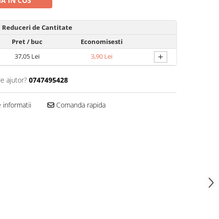
A IN COS
Reduceri de Cantitate
Pret
/ buc
Economisesti
+
37,05 Lei
3,90 Lei
de ajutor?
0747495428
informatii
Comanda rapida