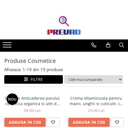
Toate Produsele
Produse cu transport gratuit –
livrare rapidă și fără costuri
Casa & Gradina
Home & Deco
Produse Cosmetice
Produse Cosmetice
Afiseaza:
1-
19
din
19
produse
FILTRE
Sampon Anticaderea parului
Crema Vitaminizata pentru
NOU
cu urzica organica si ulei de
maini, unghii si cuticule, cu
ricin Cosmeplant, 1000 ml
extracte de fructe de padure
39,00 Lei
29,00 Lei
organice, 75 ml
ADAUGA IN COS
ADAUGA IN COS