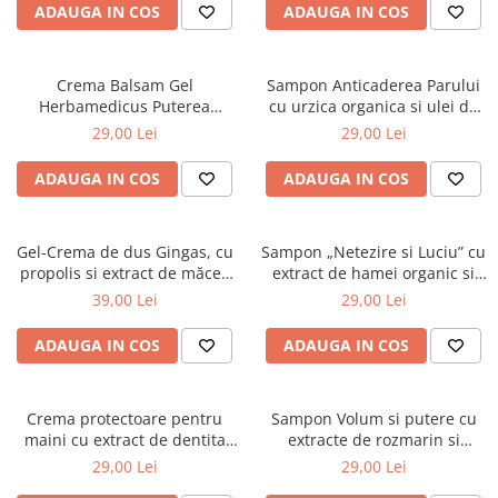
ADAUGA IN COS
ADAUGA IN COS
Crema Balsam Gel
Sampon Anticaderea Parului
Herbamedicus Puterea
cu urzica organica si ulei de
Ursului 250ml
ricin, 400 ml
29,00 Lei
29,00 Lei
ADAUGA IN COS
ADAUGA IN COS
Gel-Crema de dus Gingas, cu
Sampon „Netezire si Luciu” cu
propolis si extract de măceș
extract de hamei organic si
organic, 1000 ml
proteine de grâu, 400 ml
39,00 Lei
29,00 Lei
ADAUGA IN COS
ADAUGA IN COS
Crema protectoare pentru
Sampon Volum si putere cu
maini cu extract de dentita
extracte de rozmarin si
organica Cosmeplant, 75 ml
echinacea organice
29,00 Lei
29,00 Lei
Cosmeplant, 400 ml