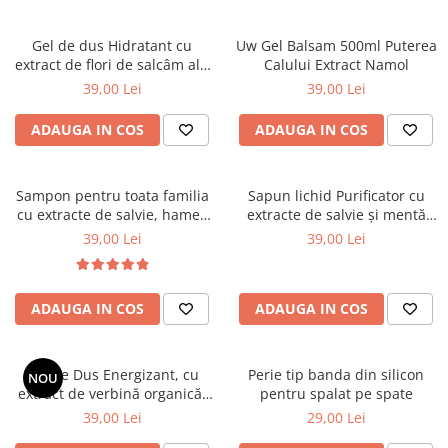
Gel de dus Hidratant cu
Uw Gel Balsam 500ml Puterea
extract de flori de salcâm alb
Calului Extract Namol
organic Cosmeplant, 1000 ml
39,00 Lei
39,00 Lei
ADAUGA IN COS
ADAUGA IN COS
Sampon pentru toata familia
Sapun lichid Purificator cu
cu extracte de salvie, hamei,
extracte de salvie și mentă
nuca, romanita, lavanda,
organice, 1000 ml
39,00 Lei
39,00 Lei
urzică și calendula organice
Cosmeplant, 1000 ml
ADAUGA IN COS
ADAUGA IN COS
Gel de Dus Energizant, cu
Perie tip banda din silicon
NOU
extract de verbină organică,
pentru spalat pe spate
1000 ml
39,00 Lei
29,00 Lei