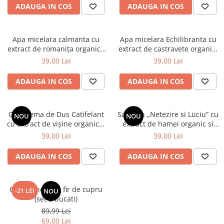
ADAUGA IN COS
ADAUGA IN COS
Apa micelara calmanta cu
Apa micelara Echilibranta cu
extract de romanița organica
extract de castravete organic,
Cosmeplant, 500 ml
500 ml
39,00 Lei
39,00 Lei
ADAUGA IN COS
ADAUGA IN COS
Gel-Crema de Dus Catifelant
Sampon „Netezire si Luciu” cu
NOU
NOU
cu extract de vișine organice,
extract de hamei organic si
1000 ml
proteine de grâu, 1000 ml
39,00 Lei
39,00 Lei
ADAUGA IN COS
ADAUGA IN COS
Genunchera cu fir de cupru
-21 LEI
NOU
(set 2 bucati)
89,99 Lei
69,00 Lei