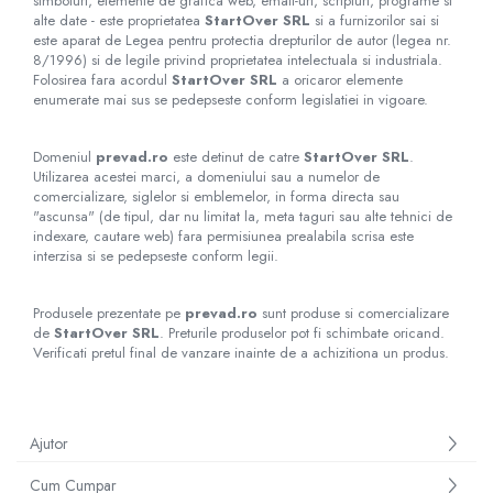
simboluri, elemente de grafica web, email-uri, scripturi, programe si
alte date - este proprietatea
StartOver SRL
si a furnizorilor sai si
este aparat de Legea pentru protectia drepturilor de autor (legea nr.
8/1996) si de legile privind proprietatea intelectuala si industriala.
Folosirea fara acordul
StartOver SRL
a oricaror elemente
enumerate mai sus se pedepseste conform legislatiei in vigoare.
Domeniul
prevad.ro
este detinut de catre
StartOver SRL
.
Utilizarea acestei marci, a domeniului sau a numelor de
comercializare, siglelor si emblemelor, in forma directa sau
"ascunsa" (de tipul, dar nu limitat la, meta taguri sau alte tehnici de
indexare, cautare web) fara permisiunea prealabila scrisa este
interzisa si se pedepseste conform legii.
Produsele prezentate pe
prevad.ro
sunt produse si comercializare
de
StartOver SRL
. Preturile produselor pot fi schimbate oricand.
Verificati pretul final de vanzare inainte de a achizitiona un produs.
Ajutor
Cum Cumpar