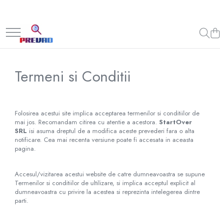
Termeni si Conditii
Folosirea acestui site implica acceptarea termenilor si conditiilor de
mai jos. Recomandam citirea cu atentie a acestora.
StartOver
SRL
isi asuma dreptul de a modifica aceste prevederi fara o alta
notificare. Cea mai recenta versiune poate fi accesata in aceasta
pagina.
Accesul/vizitarea acestui website de catre dumneavoastra se supune
Termenilor si conditiilor de ultilizare, si implica acceptul explicit al
dumneavoastra cu privire la acestea si reprezinta intelegerea dintre
parti.