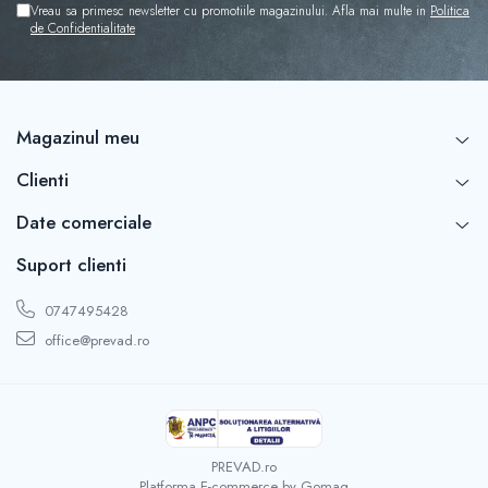
Vreau sa primesc newsletter cu promotiile magazinului. Afla mai multe in
Politica
de Confidentialitate
Magazinul meu
Clienti
Date comerciale
Suport clienti
0747495428
office@prevad.ro
PREVAD.ro
Platforma E-commerce by Gomag