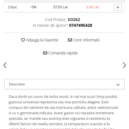
+
2
buc
-5%
37,05 Lei
3,90 Lei
Cod Produs:
SO262
Ai nevoie de ajutor?
0747495428
Adauga la Favorite
Cere informatii
Comanda rapida
Descriere
Daca doriti un covor de iarba reusit, in cel mai scurt timp posibil,
gazonul universal reprezinta cea mai potrivita alegere. Este
compus din seminte de cea mai buna calitate, atent selectionate
si cu o germinatie ridicata. Acest gazon nu necesita intretinere
speciala, iar marele sau avantaj este vigoarea si rezistenta la
diferiti factori de mediu extremi, la temperaturi scazute si la