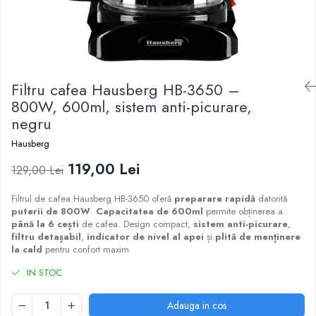
Filtru cafea Hausberg HB-3650 –
800W, 600ml, sistem anti-picurare,
negru
Hausberg
119,00 Lei
129,00 Lei
Filtrul de cafea Hausberg HB-3650 oferă
preparare rapidă
datorită
puterii de 800W
.
Capacitatea de 600ml
permite obținerea a
până la 6 cești
de cafea. Design compact,
sistem anti-picurare
,
filtru detașabil
,
indicator de nivel al apei
și
plită de menținere
la cald
pentru confort maxim
IN STOC
Adauga in cos