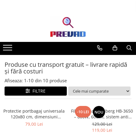
Produse cu transport gratuit – livrare rapidă
și fără costuri
Afiseaza:
1-
10
din
10
produse
FILTRE
Protectie portbagaj universala
Filtru cafea Hausberg HB-3650
-10 LEI
NOU
120x80 cm, dimensiuni
– 800W, 600ml, sistem anti-
ajustabile, negru
picurare, negru
79,00 Lei
129,00 Lei
119,00 Lei