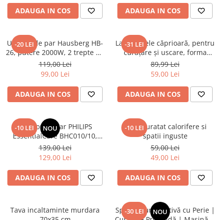
ADAUGA IN COS
ADAUGA IN COS
Uscator de par Hausberg HB-
Lavetă piele căprioară, pentru
-20 LEI
-31 LEI
26, putere 2000W, 2 trepte de
curăţare şi uscare, forma
viteza
neregulată 38*30
119,00 Lei
89,99 Lei
99,00 Lei
59,00 Lei
ADAUGA IN COS
ADAUGA IN COS
Uscator de par PHILIPS
Perie curatat calorifere si
-10 LEI
-10 LEI
NOU
EssentialCare BHC010/10,
spatii inguste
1200W – Protectie
139,00 Lei
59,00 Lei
ThermoProtect pentru par
129,00 Lei
49,00 Lei
sanatos
ADAUGA IN COS
ADAUGA IN COS
Tava incaltaminte murdara
Spray Spumă Activă cu Perie |
-30 LEI
NOU
70x35 cm
Curățare Profundă | Mașină &