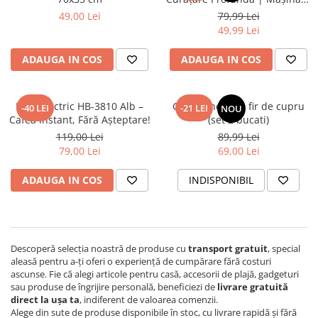
Casă | Elimină Pete și
49,00 Lei
79,99 Lei
Murdărie
49,99 Lei
ADAUGA IN COS
ADAUGA IN COS
Ibric Electric HB-3810 Alb –
Genunchera cu fir de cupru
-40 LEI
-21 LEI
NOU
Cafea Instant, Fără Așteptare!
(set 2 bucati)
119,00 Lei
89,99 Lei
79,00 Lei
69,00 Lei
ADAUGA IN COS
INDISPONIBIL
Descoperă selecția noastră de produse cu
transport gratuit
, special
aleasă pentru a-ți oferi o experiență de cumpărare fără costuri
ascunse. Fie că alegi articole pentru casă, accesorii de plajă, gadgeturi
sau produse de îngrijire personală, beneficiezi de
livrare gratuită
direct la ușa ta
, indiferent de valoarea comenzii.
Alege din sute de produse disponibile în stoc, cu livrare rapidă și fără