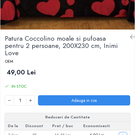
Patura Coccolino moale si pufoasa
pentru 2 persoane, 200X230 cm, Inimi
Love
OEM
49,00 Lei
IN STOC
Adauga in cos
Reduceri de Cantitate
De la
Discount
Pret
/ buc
Economisesti
2
buc
-5%
46,55 Lei
4,90 Lei