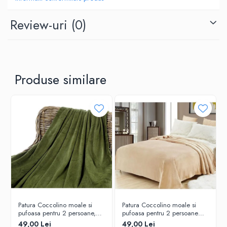
Review-uri
(0)
Produse similare
Patura Coccolino moale si
Patura Coccolino moale si
pufoasa pentru 2 persoane,
pufoasa pentru 2 persoane
200X230 cm, Verde
200X230 cm Bej
49,00 Lei
49,00 Lei