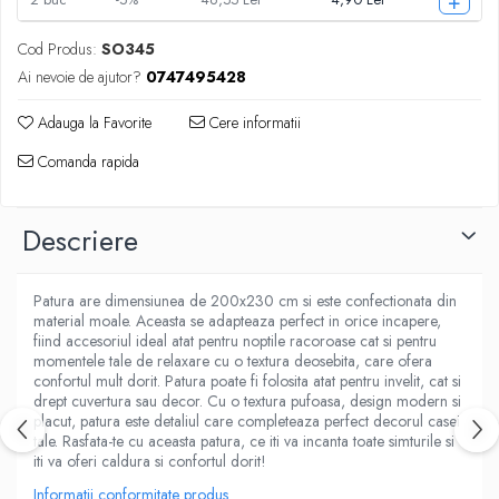
+
Cod Produs:
SO345
Ai nevoie de ajutor?
0747495428
Adauga la Favorite
Cere informatii
Comanda rapida
Descriere
Patura are dimensiunea de 200x230 cm si este confectionata din
material moale. Aceasta se adapteaza perfect in orice incapere,
fiind accesoriul ideal atat pentru noptile racoroase cat si pentru
momentele tale de relaxare cu o textura deosebita, care ofera
confortul mult dorit. Patura poate fi folosita atat pentru invelit, cat si
drept cuvertura sau decor. Cu o textura pufoasa, design modern si
placut, patura este detaliul care completeaza perfect decorul casei
tale. Rasfata-te cu aceasta patura, ce iti va incanta toate simturile si
iti va oferi caldura si confortul dorit!
Informatii conformitate produs