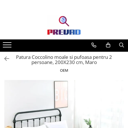
Toate Produsele
Produse cu transport gratuit –
livrare rapidă și fără costuri
Casa & Gradina
Home & Deco
Patura Coccolino moale si pufoasa pentru 2
Produse Cosmetice
persoane, 200X230 cm, Maro
OEM