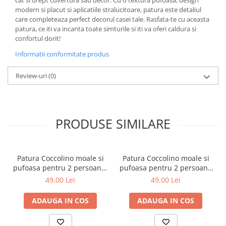
cat si drept cuvertura sau decor. Cu o textura pufoasa, design
modern si placut si aplicatiile stralucitoare, patura este detaliul
care completeaza perfect decorul casei tale. Rasfata-te cu aceasta
patura, ce iti va incanta toate simturile si iti va oferi caldura si
confortul dorit!
Informatii conformitate produs
Review-uri
(0)
PRODUSE SIMILARE
Patura Coccolino moale si
Patura Coccolino moale si
pufoasa pentru 2 persoane,
pufoasa pentru 2 persoane
200X230 cm, Verde
200X230 cm Bej
49,00 Lei
49,00 Lei
ADAUGA IN COS
ADAUGA IN COS