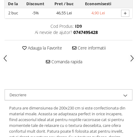
De la
Discount
Pret
/ buc
Economisesti
+
2
buc
-5%
46,55 Lei
4,90 Lei
Cod Produs:
ID9
Ai nevoie de ajutor?
0747495428
Adauga la Favorite
Cere informatii
Comanda rapida
Descriere
Patura are dimensiunea de 200x230 cm si este confectionata din
material moale. Aceasta se adapteaza perfect in orice incapere,
fiind accesoriul ideal atat pentru noptile racoroase cat si pentru
momentele tale de relaxare cu o textura deosebita, care ofera
confortul mult dorit. Patura poate fi folosita atat pentru invelit,