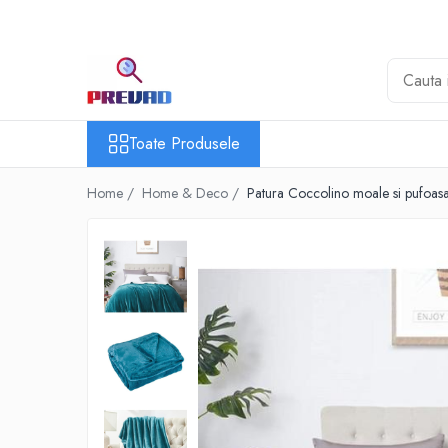
Toate Produsele
Produse cu transport gratuit – livrare
rapidă și fără costuri
Toate Produsele
Casa & Gradina
Home & Deco
Home /
Home & Deco /
Patura Coccolino moale si pufoa
Produse Cosmetice