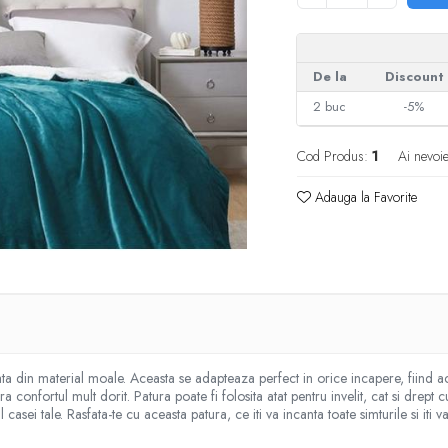
De la
Discount
2
buc
-5%
Cod Produs:
1
Ai nevoi
Adauga la Favorite
din material moale. Aceasta se adapteaza perfect in orice incapere, fiind acce
 confortul mult dorit. Patura poate fi folosita atat pentru invelit, cat si drep
sei tale. Rasfata-te cu aceasta patura, ce iti va incanta toate simturile si iti v