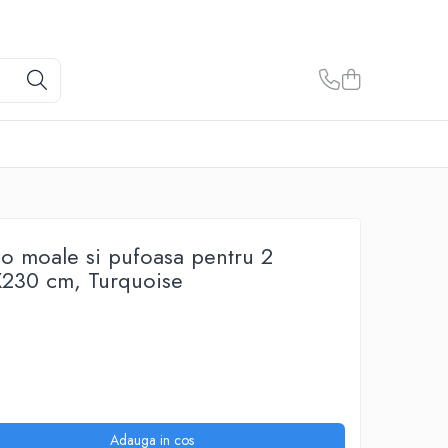
no moale si pufoasa pentru 2
X230 cm, Turquoise
Adauga in cos