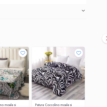
no moale si
Patura Coccolino moale si
Set huse p