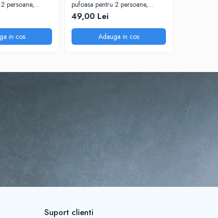
 2 persoane,
pufoasa pentru 2 persoane,
locuri si 2 
uturi si Pietre
200X230 cm, Valuri Waves
elasticizat si cr
49,00 Lei
199,00 
deschis
ga in cos
Adauga in cos
A
Suport clienti