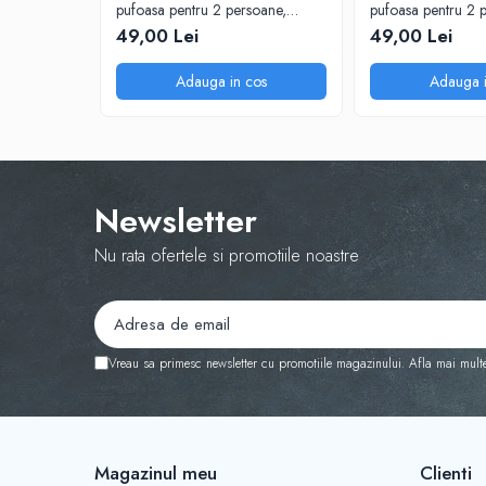
pufoasa pentru 2 persoane,
pufoasa pentru 2 
200X230 cm, Verde
200X230 cm Bej
49,00 Lei
49,00 Lei
Adauga in cos
Adauga i
Newsletter
Nu rata ofertele si promotiile noastre
Vreau sa primesc newsletter cu promotiile magazinului. Afla mai mult
Magazinul meu
Clienti