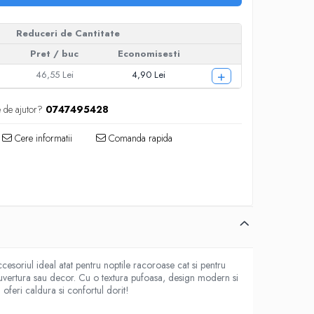
Reduceri de Cantitate
Pret
/ buc
Economisesti
+
46,55 Lei
4,90 Lei
e de ajutor?
0747495428
Cere informatii
Comanda rapida
soriul ideal atat pentru noptile racoroase cat si pentru
t cuvertura sau decor. Cu o textura pufoasa, design modern si
a oferi caldura si confortul dorit!