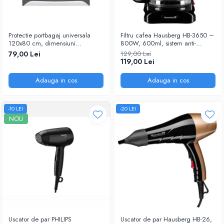
Protectie portbagaj universala
Filtru cafea Hausberg HB-3650 –
120x80 cm, dimensiuni
800W, 600ml, sistem anti-
ajustabile, negru
picurare, negru
79,00 Lei
129,00 Lei
119,00 Lei
Adauga in cos
Adauga in cos
-10 LEI
-20 LEI
NOU
Uscator de par PHILIPS
Uscator de par Hausberg HB-26,