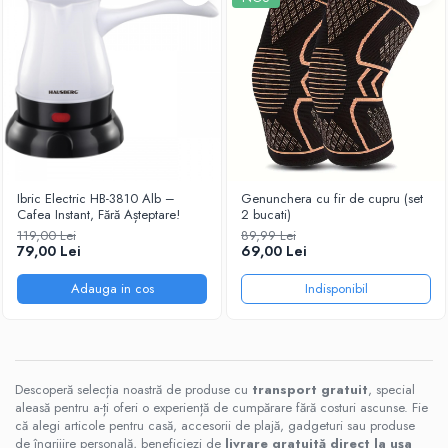
Ibric Electric HB-3810 Alb –
Genunchera cu fir de cupru (set
Cafea Instant, Fără Așteptare!
2 bucati)
119,00 Lei
89,99 Lei
79,00 Lei
69,00 Lei
Adauga in cos
Indisponibil
Descoperă selecția noastră de produse cu
transport gratuit
, special
aleasă pentru a-ți oferi o experiență de cumpărare fără costuri ascunse. Fie
că alegi articole pentru casă, accesorii de plajă, gadgeturi sau produse
de îngrijire personală, beneficiezi de
livrare gratuită direct la ușa