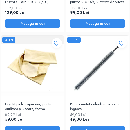
EssentialCare BHC010/10,
putere 2000W, 2 trepte de viteza
1200W – Protectie
139,00 Lei
119,00 Lei
ThermoProtect pentru par sanatos
129,00 Lei
99,00 Lei
Adauga in cos
Adauga in cos
-31 LEI
-10 LEI
Lavetă piele căprioară, pentru
Perie curatat calorifere si spatii
curăţare şi uscare, forma
inguste
neregulată 38*30
89,99 Lei
59,00 Lei
59,00 Lei
49,00 Lei