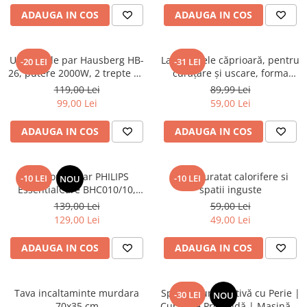
ADAUGA IN COS
ADAUGA IN COS
Uscator de par Hausberg HB-
Lavetă piele căprioară, pentru
-20 LEI
-31 LEI
26, putere 2000W, 2 trepte de
curăţare şi uscare, forma
viteza
neregulată 38*30
119,00 Lei
89,99 Lei
99,00 Lei
59,00 Lei
ADAUGA IN COS
ADAUGA IN COS
Uscator de par PHILIPS
Perie curatat calorifere si
-10 LEI
-10 LEI
NOU
EssentialCare BHC010/10,
spatii inguste
1200W – Protectie
139,00 Lei
59,00 Lei
ThermoProtect pentru par
129,00 Lei
49,00 Lei
sanatos
ADAUGA IN COS
ADAUGA IN COS
Tava incaltaminte murdara
Spray Spumă Activă cu Perie |
-30 LEI
NOU
70x35 cm
Curățare Profundă | Mașină &