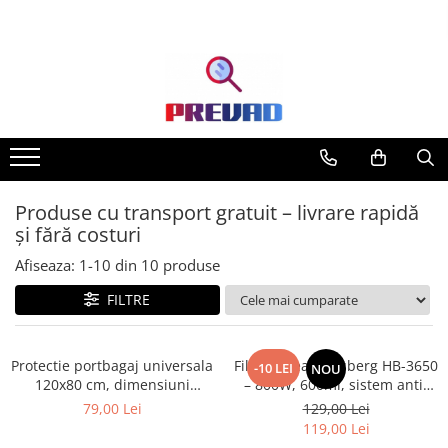
Produse cu transport gratuit – livrare rapidă
și fără costuri
Afiseaza:
1-
10
din
10
produse
FILTRE
Protectie portbagaj universala
Filtru cafea Hausberg HB-3650
-10 LEI
NOU
120x80 cm, dimensiuni
– 800W, 600ml, sistem anti-
ajustabile, negru
picurare, negru
79,00 Lei
129,00 Lei
119,00 Lei