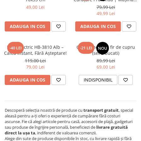
Casă | Elimină Pete și
49,00 Lei
79,99 Lei
Murdărie
49,99 Lei
ADAUGA IN COS
ADAUGA IN COS
Ibric Electric HB-3810 Alb –
Genunchera cu fir de cupru
-40 LEI
-21 LEI
NOU
Cafea Instant, Fără Așteptare!
(set 2 bucati)
119,00 Lei
89,99 Lei
79,00 Lei
69,00 Lei
ADAUGA IN COS
INDISPONIBIL
Descoperă selecția noastră de produse cu
transport gratuit
, special
aleasă pentru a-ți oferi o experiență de cumpărare fără costuri
ascunse. Fie că alegi articole pentru casă, accesorii de plajă, gadgeturi
sau produse de îngrijire personală, beneficiezi de
livrare gratuită
direct la ușa ta
, indiferent de valoarea comenzii.
Alege din sute de produse disponibile în stoc, cu livrare rapidă și fără