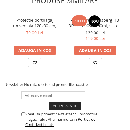
PRODUSE SIMILARE
Protectie portbagaj
Filtru cafea Hausberg HB-
-10 LEI
NOU
universala 120x80 cm,
3650 – 800W, 600ml, sistem
dimensiuni ajustabile,
anti-picurare, negru
79,00 Lei
129,00 Lei
negru
119,00 Lei
ADAUGA IN COS
ADAUGA IN COS
Newsletter
Nu rata ofertele si promotiile noastre
Vreau sa primesc newsletter cu promotiile
magazinului. Afla mai multe in
Politica de
Confidentialitate