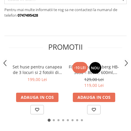
Pentru mai multe informatii te rog sa ne contactezi la numarul de
telefon
0747495428
PROMOTII
Set huse pentru canapea
Filtru cafea Hausberg HB-
L
-10 LEI
NOU
de 3 locuri si 2 fotolii din
3650 – 800W, 600ml,
bumbac elasticizat si
sistem anti-picurare,
uscare, 
199,00 Lei
129,00 Lei
creponat 3-1-1 gri
negru
119,00 Lei
deschis
ADAUGA IN COS
ADAUGA IN COS