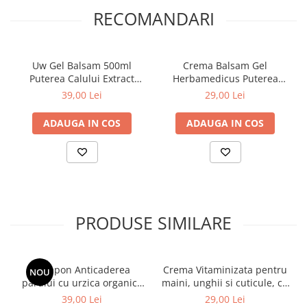
RECOMANDARI
Uw Gel Balsam 500ml
Crema Balsam Gel
Puterea Calului Extract
Herbamedicus Puterea
Namol
Ursului 250ml
39,00 Lei
29,00 Lei
ADAUGA IN COS
ADAUGA IN COS
PRODUSE SIMILARE
Sampon Anticaderea
Crema Vitaminizata pentru
NOU
parului cu urzica organica
maini, unghii si cuticule, cu
si ulei de ricin Cosmeplant,
extracte de fructe de
39,00 Lei
29,00 Lei