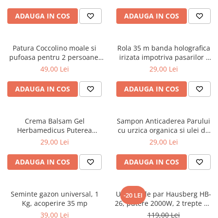
ADAUGA IN COS
ADAUGA IN COS
Patura Coccolino moale si
Rola 35 m banda holografica
pufoasa pentru 2 persoane,
irizata impotriva pasarilor -
200X230 cm, Grena
porumbei, grauri, vrabii
49,00 Lei
29,00 Lei
ADAUGA IN COS
ADAUGA IN COS
Crema Balsam Gel
Sampon Anticaderea Parului
Herbamedicus Puterea
cu urzica organica si ulei de
Ursului 250ml
ricin, 400 ml
29,00 Lei
29,00 Lei
ADAUGA IN COS
ADAUGA IN COS
Seminte gazon universal, 1
Uscator de par Hausberg HB-
-20 LEI
Kg, acoperire 35 mp
26, putere 2000W, 2 trepte de
viteza
39,00 Lei
119,00 Lei