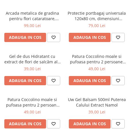
Arcada metalica de gradina
Protectie portbagaj universala
pentru flori cataratoare,
120x80 cm, dimensiuni
240x140x38 cm
ajustabile, negru
99,00 Lei
79,00 Lei
ADAUGA IN COS
ADAUGA IN COS
Gel de dus Hidratant cu
Patura Coccolino moale si
extract de flori de salcâm alb
pufoasa pentru 2 persoane,
organic Cosmeplant, 1000 ml
200X230 cm, Verde
39,00 Lei
49,00 Lei
ADAUGA IN COS
ADAUGA IN COS
Patura Coccolino moale si
Uw Gel Balsam 500ml Puterea
pufoasa pentru 2 persoane
Calului Extract Namol
200X230 cm Bej
49,00 Lei
39,00 Lei
ADAUGA IN COS
ADAUGA IN COS