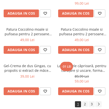
99,00 Lei
ADAUGA IN COS
ADAUGA IN COS
Patura Coccolino moale si
Patura Coccolino moale si
pufoasa pentru 2 persoane,
pufoasa pentru 2 persoane,
200X230 cm, Fluturi si Pietre
200X230 cm, Valuri Waves
49,00 Lei
49,00 Lei
ADAUGA IN COS
ADAUGA IN COS
Gel-Crema de dus Gingas, cu
Lavetă piele căprioară, pentru
-31 LEI
propolis si extract de măceș
curăţare şi uscare, forma
organic, 1000 ml
neregulată 38*30
39,00 Lei
89,99 Lei
59,00 Lei
ADAUGA IN COS
ADAUGA IN COS
1
2
3