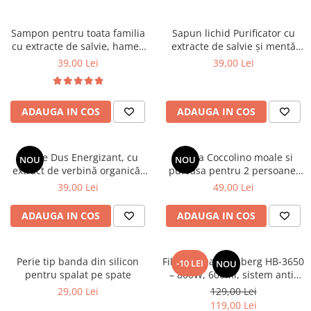
Sampon pentru toata familia
Sapun lichid Purificator cu
cu extracte de salvie, hamei,
extracte de salvie și mentă
nuca, romanita, lavanda,
organice, 1000 ml
39,00 Lei
39,00 Lei
urzică și calendula organice
Cosmeplant, 1000 ml
ADAUGA IN COS
ADAUGA IN COS
Gel de Dus Energizant, cu
Patura Coccolino moale si
NOU
NOU
extract de verbină organică,
pufoasa pentru 2 persoane,
1000 ml
200X230 cm, Maro deschis
39,00 Lei
49,00 Lei
ADAUGA IN COS
ADAUGA IN COS
Perie tip banda din silicon
Filtru cafea Hausberg HB-3650
-10 LEI
NOU
pentru spalat pe spate
– 800W, 600ml, sistem anti-
picurare, negru
29,00 Lei
129,00 Lei
119,00 Lei