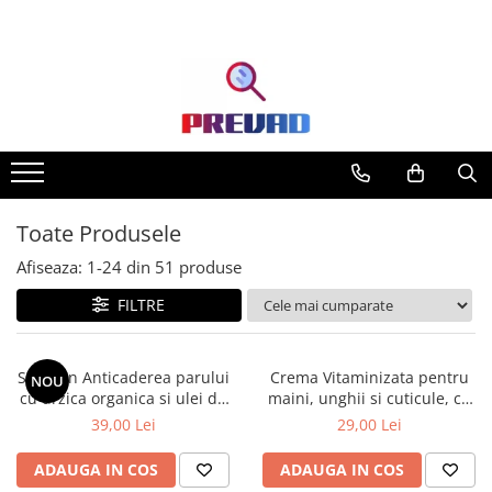
Toate Produsele
Afiseaza:
1-
24
din
51
produse
FILTRE
Sampon Anticaderea parului
Crema Vitaminizata pentru
NOU
cu urzica organica si ulei de
maini, unghii si cuticule, cu
ricin Cosmeplant, 1000 ml
extracte de fructe de padure
39,00 Lei
29,00 Lei
organice, 75 ml
ADAUGA IN COS
ADAUGA IN COS