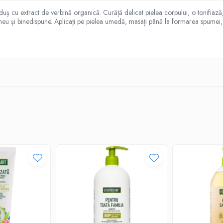
uș cu extract de verbină organică. Curăță delicat pielea corpului, o tonifiază, î
u și binedispune. Aplicați pe pielea umedă, masați până la formarea spumei, cl