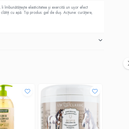
i îmbunătățește elasticitatea și exercită un ușor efect
ătiți cu apă. Tip produs: gel de duș. Acțiune: curățare,