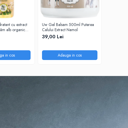
ratant cu extract
Uw Gel Balsam 500ml Puterea
Sapun lichi
lcâm alb organic
Calului Extract Namol
extracte de
000 ml
organice, 
39,00 Lei
39,00 Le
ga in cos
Adauga in cos
A