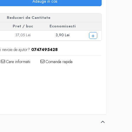
Adauga in cos
Reduceri de Cantitate
Pret
/ buc
Economisesti
+
37,05 Lei
3,90 Lei
i nevoie de ajutor?
0747495428
Cere informatii
Comanda rapida