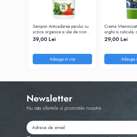
Sampon Anticaderea parului cu
Crema Vitaminizat
urzica organica si ulei de ricin
unghii si cuticule,
Cosmeplant, 1000 ml
fructe de padure 
39,00 Lei
29,00 Lei
Adauga in cos
Adauga i
Newsletter
Nu rata ofertele si promotiile noastre