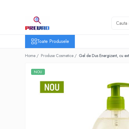
Toate Produsele
Produse cu transport gratuit – livrare
rapidă și fără costuri
Toate Produsele
Casa & Gradina
Home & Deco
Home /
Produse Cosmetice /
Gel de Dus Energizant, cu ex
Produse Cosmetice
NOU