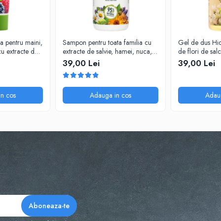
a pentru maini,
Sampon pentru toata familia cu
Gel de dus Hid
 cu extracte de
extracte de salvie, hamei, nuca,
de flori de sa
organice, 75 ml
romanita, lavanda, urzică și
Cosmeplant, 1
39,00 Lei
39,00 Lei
calendula organice Cosmeplant,
1000 ml
n cos
Adauga in cos
Adau