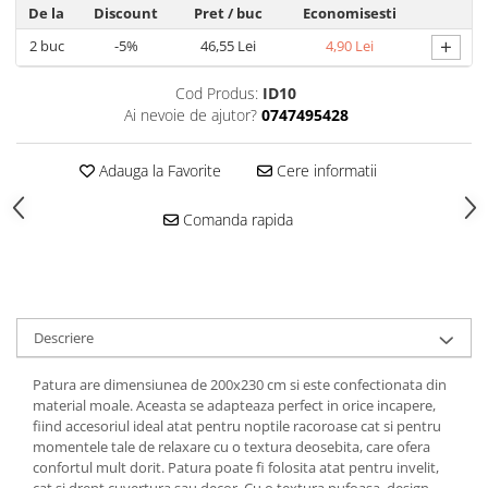
De la
Discount
Pret
/ buc
Economisesti
+
2
buc
-5%
46,55 Lei
4,90 Lei
Cod Produs:
ID10
Ai nevoie de ajutor?
0747495428
Adauga la Favorite
Cere informatii
Comanda rapida
Descriere
Patura are dimensiunea de 200x230 cm si este confectionata din
material moale. Aceasta se adapteaza perfect in orice incapere,
fiind accesoriul ideal atat pentru noptile racoroase cat si pentru
momentele tale de relaxare cu o textura deosebita, care ofera
confortul mult dorit. Patura poate fi folosita atat pentru invelit,