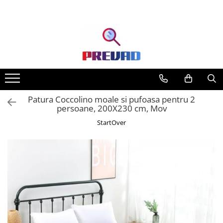
Toate Produsele
Produse cu transport gratuit –
livrare rapidă și fără costuri
Casa & Gradina
Home & Deco
Patura Coccolino moale si pufoasa pentru 2
Produse Cosmetice
persoane, 200X230 cm, Mov
StartOver