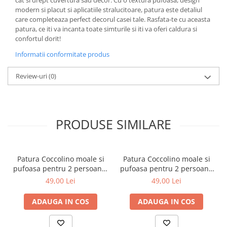
cat si drept cuvertura sau decor. Cu o textura pufoasa, design
modern si placut si aplicatiile stralucitoare, patura este detaliul
care completeaza perfect decorul casei tale. Rasfata-te cu aceasta
patura, ce iti va incanta toate simturile si iti va oferi caldura si
confortul dorit!
Informatii conformitate produs
Review-uri
(0)
PRODUSE SIMILARE
Patura Coccolino moale si
Patura Coccolino moale si
pufoasa pentru 2 persoane,
pufoasa pentru 2 persoane
200X230 cm, Verde
200X230 cm Bej
49,00 Lei
49,00 Lei
ADAUGA IN COS
ADAUGA IN COS