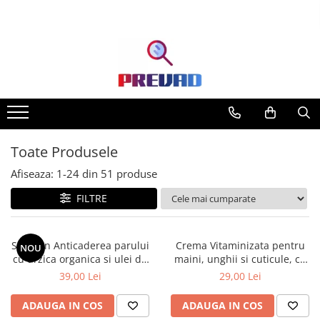
Toate Produsele
Produse cu transport gratuit –
livrare rapidă și fără costuri
Casa & Gradina
Home & Deco
Produse Cosmetice
Toate Produsele
Afiseaza:
1-
24
din
51
produse
FILTRE
Sampon Anticaderea parului
Crema Vitaminizata pentru
NOU
cu urzica organica si ulei de
maini, unghii si cuticule, cu
ricin Cosmeplant, 1000 ml
extracte de fructe de padure
39,00 Lei
29,00 Lei
organice, 75 ml
ADAUGA IN COS
ADAUGA IN COS