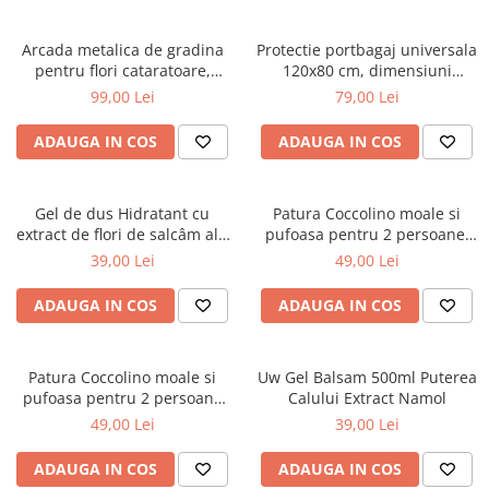
Arcada metalica de gradina
Protectie portbagaj universala
pentru flori cataratoare,
120x80 cm, dimensiuni
240x140x38 cm
ajustabile, negru
99,00 Lei
79,00 Lei
ADAUGA IN COS
ADAUGA IN COS
Gel de dus Hidratant cu
Patura Coccolino moale si
extract de flori de salcâm alb
pufoasa pentru 2 persoane,
organic Cosmeplant, 1000 ml
200X230 cm, Verde
39,00 Lei
49,00 Lei
ADAUGA IN COS
ADAUGA IN COS
Patura Coccolino moale si
Uw Gel Balsam 500ml Puterea
pufoasa pentru 2 persoane
Calului Extract Namol
200X230 cm Bej
49,00 Lei
39,00 Lei
ADAUGA IN COS
ADAUGA IN COS