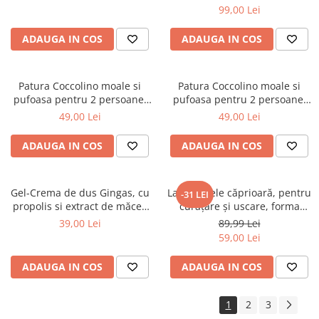
99,00 Lei
ADAUGA IN COS
ADAUGA IN COS
Patura Coccolino moale si
Patura Coccolino moale si
pufoasa pentru 2 persoane,
pufoasa pentru 2 persoane,
200X230 cm, Fluturi si Pietre
200X230 cm, Valuri Waves
49,00 Lei
49,00 Lei
ADAUGA IN COS
ADAUGA IN COS
Gel-Crema de dus Gingas, cu
Lavetă piele căprioară, pentru
-31 LEI
propolis si extract de măceș
curăţare şi uscare, forma
organic, 1000 ml
neregulată 38*30
39,00 Lei
89,99 Lei
59,00 Lei
ADAUGA IN COS
ADAUGA IN COS
1
2
3