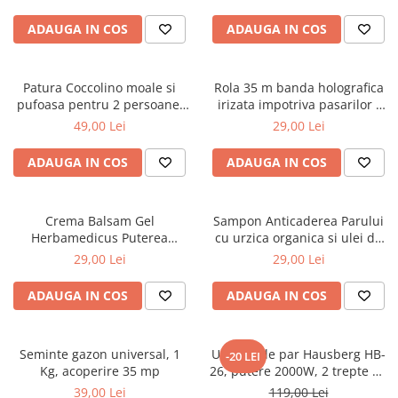
ADAUGA IN COS
ADAUGA IN COS
Patura Coccolino moale si
Rola 35 m banda holografica
pufoasa pentru 2 persoane,
irizata impotriva pasarilor -
200X230 cm, Grena
porumbei, grauri, vrabii
49,00 Lei
29,00 Lei
ADAUGA IN COS
ADAUGA IN COS
Crema Balsam Gel
Sampon Anticaderea Parului
Herbamedicus Puterea
cu urzica organica si ulei de
Ursului 250ml
ricin, 400 ml
29,00 Lei
29,00 Lei
ADAUGA IN COS
ADAUGA IN COS
Seminte gazon universal, 1
Uscator de par Hausberg HB-
-20 LEI
Kg, acoperire 35 mp
26, putere 2000W, 2 trepte de
viteza
39,00 Lei
119,00 Lei