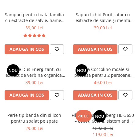
Sampon pentru toata familia
Sapun lichid Purificator cu
cu extracte de salvie, hamei,
extracte de salvie și mentă
nuca, romanita, lavanda,
organice, 1000 ml
39,00 Lei
39,00 Lei
urzică și calendula organice
Cosmeplant, 1000 ml
ADAUGA IN COS
ADAUGA IN COS
Gel de Dus Energizant, cu
Patura Coccolino moale si
NOU
NOU
extract de verbină organică,
pufoasa pentru 2 persoane,
1000 ml
200X230 cm, Maro deschis
39,00 Lei
49,00 Lei
ADAUGA IN COS
ADAUGA IN COS
Perie tip banda din silicon
Filtru cafea Hausberg HB-3650
-10 LEI
NOU
pentru spalat pe spate
– 800W, 600ml, sistem anti-
picurare, negru
29,00 Lei
129,00 Lei
119,00 Lei