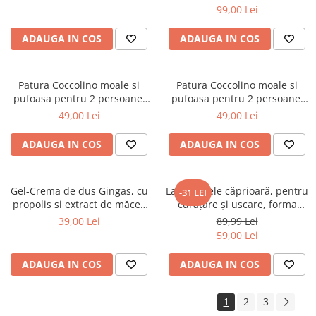
99,00 Lei
ADAUGA IN COS
ADAUGA IN COS
Patura Coccolino moale si
Patura Coccolino moale si
pufoasa pentru 2 persoane,
pufoasa pentru 2 persoane,
200X230 cm, Fluturi si Pietre
200X230 cm, Valuri Waves
49,00 Lei
49,00 Lei
ADAUGA IN COS
ADAUGA IN COS
Gel-Crema de dus Gingas, cu
Lavetă piele căprioară, pentru
-31 LEI
propolis si extract de măceș
curăţare şi uscare, forma
organic, 1000 ml
neregulată 38*30
39,00 Lei
89,99 Lei
59,00 Lei
ADAUGA IN COS
ADAUGA IN COS
1
2
3