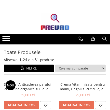
Toate Produsele
Afiseaza:
1-
24
din
51
produse
FILTRE
Sampon Anticaderea parului
Crema Vitaminizata pentru
NOU
cu urzica organica si ulei de
maini, unghii si cuticule, cu
ricin Cosmeplant, 1000 ml
extracte de fructe de padure
39,00 Lei
29,00 Lei
organice, 75 ml
ADAUGA IN COS
ADAUGA IN COS