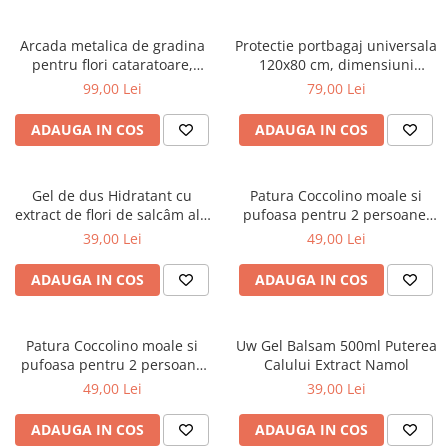
Arcada metalica de gradina
Protectie portbagaj universala
pentru flori cataratoare,
120x80 cm, dimensiuni
240x140x38 cm
ajustabile, negru
99,00 Lei
79,00 Lei
ADAUGA IN COS
ADAUGA IN COS
Gel de dus Hidratant cu
Patura Coccolino moale si
extract de flori de salcâm alb
pufoasa pentru 2 persoane,
organic Cosmeplant, 1000 ml
200X230 cm, Verde
39,00 Lei
49,00 Lei
ADAUGA IN COS
ADAUGA IN COS
Patura Coccolino moale si
Uw Gel Balsam 500ml Puterea
pufoasa pentru 2 persoane
Calului Extract Namol
200X230 cm Bej
49,00 Lei
39,00 Lei
ADAUGA IN COS
ADAUGA IN COS