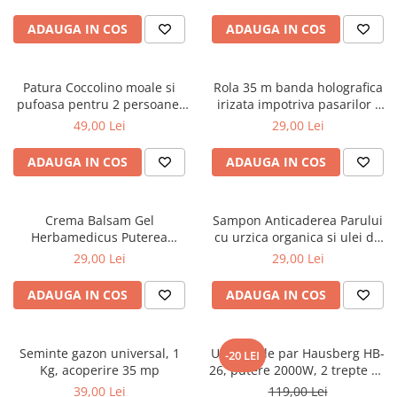
ADAUGA IN COS
ADAUGA IN COS
Patura Coccolino moale si
Rola 35 m banda holografica
pufoasa pentru 2 persoane,
irizata impotriva pasarilor -
200X230 cm, Grena
porumbei, grauri, vrabii
49,00 Lei
29,00 Lei
ADAUGA IN COS
ADAUGA IN COS
Crema Balsam Gel
Sampon Anticaderea Parului
Herbamedicus Puterea
cu urzica organica si ulei de
Ursului 250ml
ricin, 400 ml
29,00 Lei
29,00 Lei
ADAUGA IN COS
ADAUGA IN COS
Seminte gazon universal, 1
Uscator de par Hausberg HB-
-20 LEI
Kg, acoperire 35 mp
26, putere 2000W, 2 trepte de
viteza
39,00 Lei
119,00 Lei