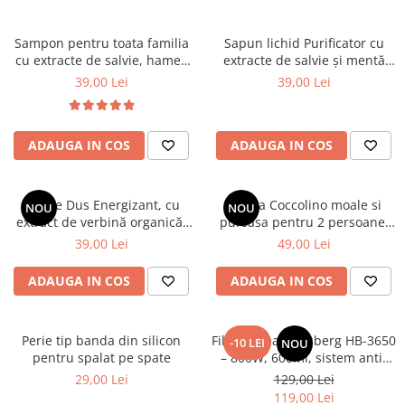
Sampon pentru toata familia
Sapun lichid Purificator cu
cu extracte de salvie, hamei,
extracte de salvie și mentă
nuca, romanita, lavanda,
organice, 1000 ml
39,00 Lei
39,00 Lei
urzică și calendula organice
Cosmeplant, 1000 ml
ADAUGA IN COS
ADAUGA IN COS
Gel de Dus Energizant, cu
Patura Coccolino moale si
NOU
NOU
extract de verbină organică,
pufoasa pentru 2 persoane,
1000 ml
200X230 cm, Maro deschis
39,00 Lei
49,00 Lei
ADAUGA IN COS
ADAUGA IN COS
Perie tip banda din silicon
Filtru cafea Hausberg HB-3650
-10 LEI
NOU
pentru spalat pe spate
– 800W, 600ml, sistem anti-
picurare, negru
29,00 Lei
129,00 Lei
119,00 Lei