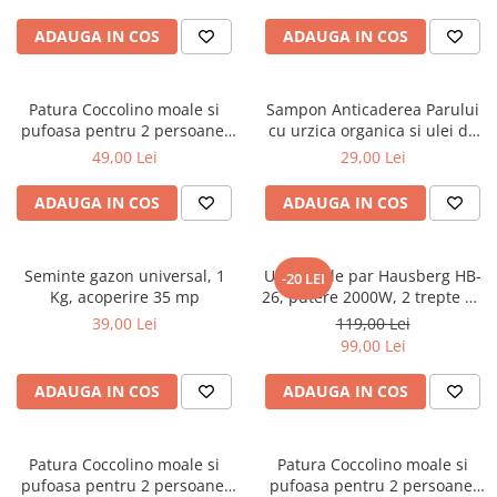
ADAUGA IN COS
ADAUGA IN COS
Patura Coccolino moale si
Sampon Anticaderea Parului
pufoasa pentru 2 persoane,
cu urzica organica si ulei de
200X230 cm, Grena
ricin, 400 ml
49,00 Lei
29,00 Lei
ADAUGA IN COS
ADAUGA IN COS
Seminte gazon universal, 1
Uscator de par Hausberg HB-
-20 LEI
Kg, acoperire 35 mp
26, putere 2000W, 2 trepte de
viteza
39,00 Lei
119,00 Lei
99,00 Lei
ADAUGA IN COS
ADAUGA IN COS
Patura Coccolino moale si
Patura Coccolino moale si
pufoasa pentru 2 persoane,
pufoasa pentru 2 persoane,