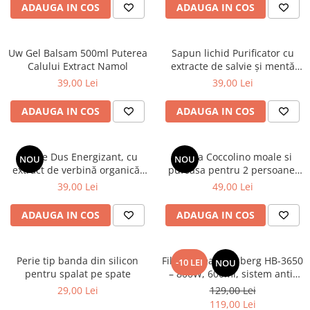
ADAUGA IN COS
ADAUGA IN COS
Uw Gel Balsam 500ml Puterea
Sapun lichid Purificator cu
Calului Extract Namol
extracte de salvie și mentă
organice, 1000 ml
39,00 Lei
39,00 Lei
ADAUGA IN COS
ADAUGA IN COS
Gel de Dus Energizant, cu
Patura Coccolino moale si
NOU
NOU
extract de verbină organică,
pufoasa pentru 2 persoane,
1000 ml
200X230 cm, Maro deschis
39,00 Lei
49,00 Lei
ADAUGA IN COS
ADAUGA IN COS
Perie tip banda din silicon
Filtru cafea Hausberg HB-3650
-10 LEI
NOU
pentru spalat pe spate
– 800W, 600ml, sistem anti-
picurare, negru
29,00 Lei
129,00 Lei
119,00 Lei