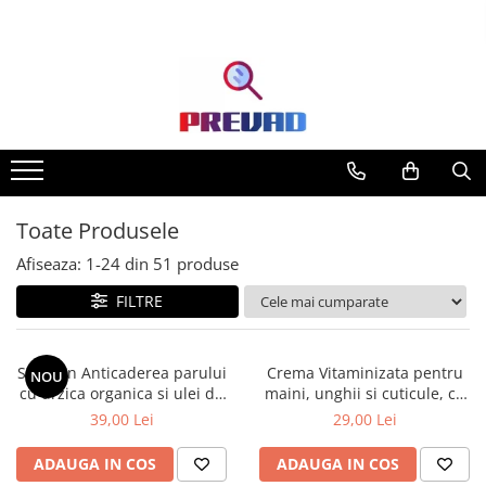
Toate Produsele
Produse cu transport gratuit –
livrare rapidă și fără costuri
Casa & Gradina
Home & Deco
Produse Cosmetice
Toate Produsele
Afiseaza:
1-
24
din
51
produse
FILTRE
Sampon Anticaderea parului
Crema Vitaminizata pentru
NOU
cu urzica organica si ulei de
maini, unghii si cuticule, cu
ricin Cosmeplant, 1000 ml
extracte de fructe de padure
39,00 Lei
29,00 Lei
organice, 75 ml
ADAUGA IN COS
ADAUGA IN COS