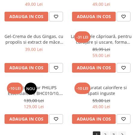
200X230 cm, Fluturi si Pietre
200X230 cm, Valuri Waves
49,00 Lei
49,00 Lei
ADAUGA IN COS
ADAUGA IN COS
Gel-Crema de dus Gingas, cu
Lavetă piele căprioară, pentru
-31 LEI
propolis si extract de măceș
curăţare şi uscare, forma
organic, 1000 ml
neregulată 38*30
39,00 Lei
89,99 Lei
59,00 Lei
ADAUGA IN COS
ADAUGA IN COS
Uscator de par PHILIPS
Perie curatat calorifere si
-10 LEI
-10 LEI
NOU
EssentialCare BHC010/10,
spatii inguste
1200W – Protectie
139,00 Lei
59,00 Lei
ThermoProtect pentru par
129,00 Lei
49,00 Lei
sanatos
ADAUGA IN COS
ADAUGA IN COS
1
2
3