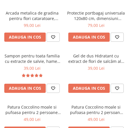
Arcada metalica de gradina
Protectie portbagaj universala
pentru flori cataratoare,
120x80 cm, dimensiuni
240x140x38 cm
ajustabile, negru
99,00 Lei
79,00 Lei
ADAUGA IN COS
ADAUGA IN COS
Sampon pentru toata familia
Gel de dus Hidratant cu
cu extracte de salvie, hamei,
extract de flori de salcâm alb
nuca, romanita, lavanda,
organic Cosmeplant, 1000 ml
39,00 Lei
39,00 Lei
urzică și calendula organice
Cosmeplant, 1000 ml
ADAUGA IN COS
ADAUGA IN COS
Patura Coccolino moale si
Patura Coccolino moale si
pufoasa pentru 2 persoane,
pufoasa pentru 2 persoane
200X230 cm, Verde
200X230 cm Bej
49,00 Lei
49,00 Lei