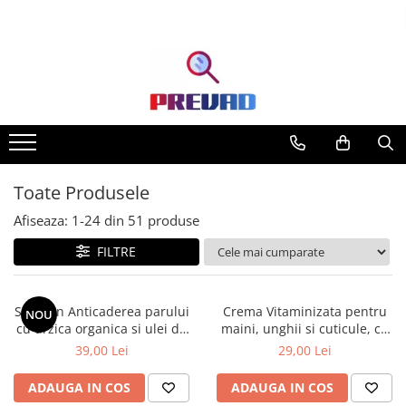
Toate Produsele
Afiseaza:
1-
24
din
51
produse
FILTRE
Sampon Anticaderea parului
Crema Vitaminizata pentru
NOU
cu urzica organica si ulei de
maini, unghii si cuticule, cu
ricin Cosmeplant, 1000 ml
extracte de fructe de padure
39,00 Lei
29,00 Lei
organice, 75 ml
ADAUGA IN COS
ADAUGA IN COS