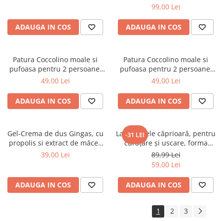
99,00 Lei
ADAUGA IN COS
ADAUGA IN COS
Patura Coccolino moale si
Patura Coccolino moale si
pufoasa pentru 2 persoane,
pufoasa pentru 2 persoane,
200X230 cm, Fluturi si Pietre
200X230 cm, Valuri Waves
49,00 Lei
49,00 Lei
ADAUGA IN COS
ADAUGA IN COS
Gel-Crema de dus Gingas, cu
Lavetă piele căprioară, pentru
-31 LEI
propolis si extract de măceș
curăţare şi uscare, forma
organic, 1000 ml
neregulată 38*30
39,00 Lei
89,99 Lei
59,00 Lei
ADAUGA IN COS
ADAUGA IN COS
1
2
3