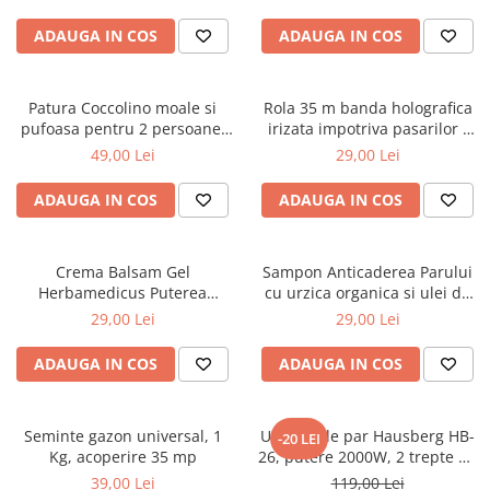
ADAUGA IN COS
ADAUGA IN COS
Patura Coccolino moale si
Rola 35 m banda holografica
pufoasa pentru 2 persoane,
irizata impotriva pasarilor -
200X230 cm, Grena
porumbei, grauri, vrabii
49,00 Lei
29,00 Lei
ADAUGA IN COS
ADAUGA IN COS
Crema Balsam Gel
Sampon Anticaderea Parului
Herbamedicus Puterea
cu urzica organica si ulei de
Ursului 250ml
ricin, 400 ml
29,00 Lei
29,00 Lei
ADAUGA IN COS
ADAUGA IN COS
Seminte gazon universal, 1
Uscator de par Hausberg HB-
-20 LEI
Kg, acoperire 35 mp
26, putere 2000W, 2 trepte de
viteza
39,00 Lei
119,00 Lei