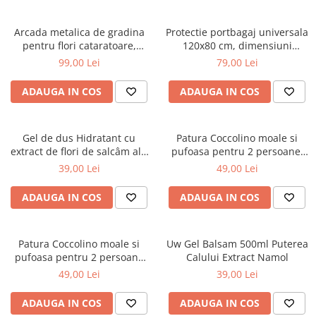
Arcada metalica de gradina
Protectie portbagaj universala
pentru flori cataratoare,
120x80 cm, dimensiuni
240x140x38 cm
ajustabile, negru
99,00 Lei
79,00 Lei
ADAUGA IN COS
ADAUGA IN COS
Gel de dus Hidratant cu
Patura Coccolino moale si
extract de flori de salcâm alb
pufoasa pentru 2 persoane,
organic Cosmeplant, 1000 ml
200X230 cm, Verde
39,00 Lei
49,00 Lei
ADAUGA IN COS
ADAUGA IN COS
Patura Coccolino moale si
Uw Gel Balsam 500ml Puterea
pufoasa pentru 2 persoane
Calului Extract Namol
200X230 cm Bej
49,00 Lei
39,00 Lei
ADAUGA IN COS
ADAUGA IN COS