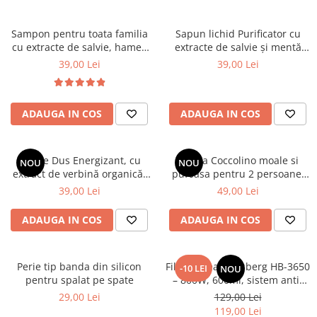
Sampon pentru toata familia
Sapun lichid Purificator cu
cu extracte de salvie, hamei,
extracte de salvie și mentă
nuca, romanita, lavanda,
organice, 1000 ml
39,00 Lei
39,00 Lei
urzică și calendula organice
Cosmeplant, 1000 ml
ADAUGA IN COS
ADAUGA IN COS
Gel de Dus Energizant, cu
Patura Coccolino moale si
NOU
NOU
extract de verbină organică,
pufoasa pentru 2 persoane,
1000 ml
200X230 cm, Maro deschis
39,00 Lei
49,00 Lei
ADAUGA IN COS
ADAUGA IN COS
Perie tip banda din silicon
Filtru cafea Hausberg HB-3650
-10 LEI
NOU
pentru spalat pe spate
– 800W, 600ml, sistem anti-
picurare, negru
29,00 Lei
129,00 Lei
119,00 Lei