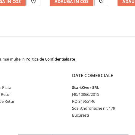
A IN COS
ADAUGA IN COS
ADAU
la mai multe in
Politica de Confidentialitate
DATE COMERCIALE
 Plata
StartOver SRL
e Retur
J40/10866/2015
de Retur
RO 34965146
Sos. Andronache nr. 179
Bucuresti