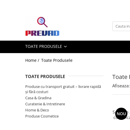
Toate Produsele
Produse cu transport gratuit –
livrare rapidă și fără costuri
Casa & Gradina
TOATE PRODUSELE
Home & Deco
Produse Cosmetice
Home /
Toate Produsele
Toate 
TOATE PRODUSELE
Afiseaza:
Produse cu transport gratuit – livrare rapidă
și fără costuri
Casa & Gradina
Curatenie & Intretinere
Home & Deco
Sampon A
NOU
Produse Cosmetice
cu urzic
ricin C