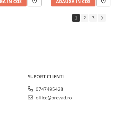
GA IN COS
ADAUGA IN COS
1
2
3
SUPORT CLIENTI
0747495428
office@prevad.ro