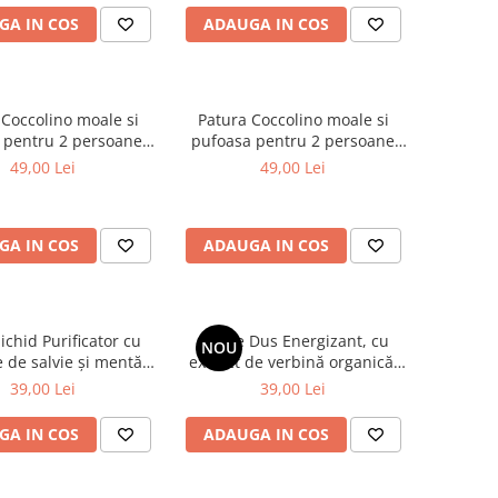
GA IN COS
ADAUGA IN COS
 Coccolino moale si
Patura Coccolino moale si
 pentru 2 persoane,
pufoasa pentru 2 persoane
X230 cm, Verde
200X230 cm Bej
49,00 Lei
49,00 Lei
GA IN COS
ADAUGA IN COS
ichid Purificator cu
Gel de Dus Energizant, cu
NOU
e de salvie și mentă
extract de verbină organică,
anice, 1000 ml
1000 ml
39,00 Lei
39,00 Lei
GA IN COS
ADAUGA IN COS