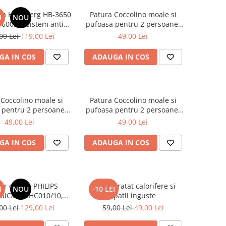
fea Hausberg HB-3650
Patura Coccolino moale si
I
NOU
 600ml, sistem anti-
pufoasa pentru 2 persoane,
curare, negru
200X230 cm, Grena
00 Lei
119,00 Lei
49,00 Lei
GA IN COS
ADAUGA IN COS
 Coccolino moale si
Patura Coccolino moale si
 pentru 2 persoane,
pufoasa pentru 2 persoane,
cm, Fluturi si Pietre
200X230 cm, Valuri Waves
49,00 Lei
49,00 Lei
GA IN COS
ADAUGA IN COS
or de par PHILIPS
Perie curatat calorifere si
I
NOU
-10 LEI
ialCare BHC010/10,
spatii inguste
0W – Protectie
00 Lei
129,00 Lei
59,00 Lei
49,00 Lei
Protect pentru par
sanatos