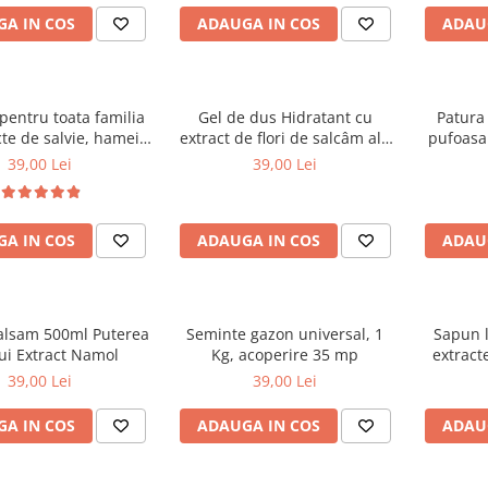
A IN COS
ADAUGA IN COS
ADAU
entru toata familia
Gel de dus Hidratant cu
Patura
cte de salvie, hamei,
extract de flori de salcâm alb
pufoasa
romanita, lavanda,
organic Cosmeplant, 1000 ml
200
39,00 Lei
39,00 Lei
i calendula organice
eplant, 1000 ml
A IN COS
ADAUGA IN COS
ADAU
alsam 500ml Puterea
Seminte gazon universal, 1
Sapun l
ui Extract Namol
Kg, acoperire 35 mp
extract
org
39,00 Lei
39,00 Lei
A IN COS
ADAUGA IN COS
ADAU