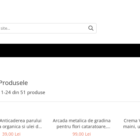
Produsele
1-
24
din
51
produse
nticaderea parului
Arcada metalica de gradina
Crema V
a organica si ulei de
pentru flori cataratoare,
maini, u
osmeplant, 1000 ml
240x140x38 cm
extracte
39,00 Lei
99,00 Lei
o