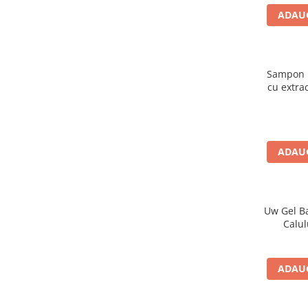
ADAUG
Sampon p
cu extra
nuca, 
urzică ș
Cosm
ADAUG
Uw Gel B
Calul
ADAUG