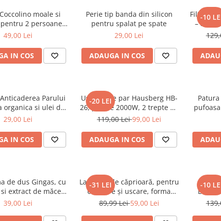
Coccolino moale si
Perie tip banda din silicon
Filtru ca
-10 LE
 pentru 2 persoane,
pentru spalat pe spate
– 800W,
 cm, Maro deschis
pi
49,00 Lei
29,00 Lei
129,
A IN COS
ADAUGA IN COS
ADAU
nticaderea Parului
Uscator de par Hausberg HB-
Patura
-20 LEI
a organica si ulei de
26, putere 2000W, 2 trepte de
pufoasa
ricin, 400 ml
viteza
200X230 
29,00 Lei
119,00 Lei
99,00 Lei
A IN COS
ADAUGA IN COS
ADAU
a de dus Gingas, cu
Lavetă piele căprioară, pentru
Uscat
-31 LEI
-10 LE
 si extract de măceș
curăţare şi uscare, forma
Essent
ganic, 1000 ml
neregulată 38*30
120
39,00 Lei
89,99 Lei
59,00 Lei
139,
Thermo