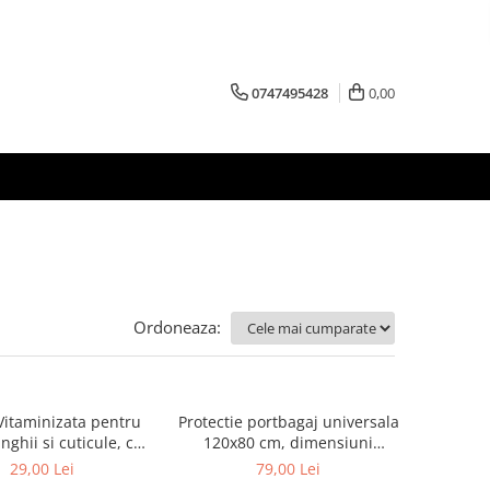
0747495428
0,00
Ordoneaza:
itaminizata pentru
Protectie portbagaj universala
nghii si cuticule, cu
120x80 cm, dimensiuni
 de fructe de padure
ajustabile, negru
29,00 Lei
79,00 Lei
rganice, 75 ml