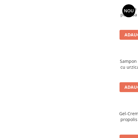
Patura 
NOU
pufoasa
200X230
ADAUG
Sampon A
cu urzic
ADAUG
Gel-Crem
propolis
or