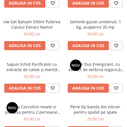
ADAUGA IN COS
ADAUGA IN COS
Uw Gel Balsam 500ml Puterea
Seminte gazon universal, 1
Calului Extract Namol
Kg, acoperire 35 mp
39,00 Lei
39,00 Lei
ADAUGA IN COS
ADAUGA IN COS
Sapun lichid Purificator cu
Gel de Dus Energizant, cu
NOU
extracte de salvie și mentă
extract de verbină organică,
organice, 1000 ml
1000 ml
39,00 Lei
39,00 Lei
ADAUGA IN COS
ADAUGA IN COS
Patura Coccolino moale si
Perie tip banda din silicon
NOU
pufoasa pentru 2 persoane,
pentru spalat pe spate
200X230 cm, Maro deschis
49,00 Lei
29,00 Lei