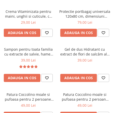
Crema Vitaminizata pentru
Protectie portbagaj universala
maini, unghii si cuticule, cu
120x80 cm, dimensiuni
extracte de fructe de padure
ajustabile, negru
29,00 Lei
79,00 Lei
organice, 75 ml
ADAUGA IN COS
ADAUGA IN COS
Sampon pentru toata familia
Gel de dus Hidratant cu
cu extracte de salvie, hamei,
extract de flori de salcâm alb
nuca, romanita, lavanda,
organic Cosmeplant, 1000 ml
39,00 Lei
39,00 Lei
urzică și calendula organice
Cosmeplant, 1000 ml
ADAUGA IN COS
ADAUGA IN COS
Patura Coccolino moale si
Patura Coccolino moale si
pufoasa pentru 2 persoane,
pufoasa pentru 2 persoane
200X230 cm, Verde
200X230 cm Bej
49,00 Lei
49,00 Lei