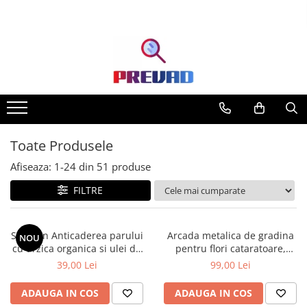
Toate Produsele
Produse cu transport gratuit –
livrare rapidă și fără costuri
Casa & Gradina
Home & Deco
Produse Cosmetice
Toate Produsele
Afiseaza:
1-
24
din
51
produse
FILTRE
Sampon Anticaderea parului
Arcada metalica de gradina
NOU
cu urzica organica si ulei de
pentru flori cataratoare,
ricin Cosmeplant, 1000 ml
240x140x38 cm
39,00 Lei
99,00 Lei
ADAUGA IN COS
ADAUGA IN COS