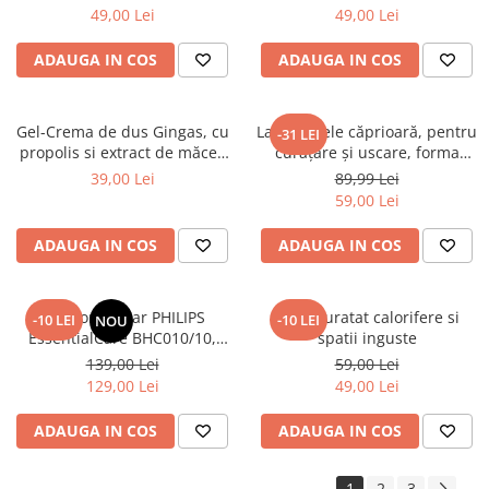
200X230 cm, Fluturi si Pietre
200X230 cm, Valuri Waves
49,00 Lei
49,00 Lei
ADAUGA IN COS
ADAUGA IN COS
Gel-Crema de dus Gingas, cu
Lavetă piele căprioară, pentru
-31 LEI
propolis si extract de măceș
curăţare şi uscare, forma
organic, 1000 ml
neregulată 38*30
39,00 Lei
89,99 Lei
59,00 Lei
ADAUGA IN COS
ADAUGA IN COS
Uscator de par PHILIPS
Perie curatat calorifere si
-10 LEI
-10 LEI
NOU
EssentialCare BHC010/10,
spatii inguste
1200W – Protectie
139,00 Lei
59,00 Lei
ThermoProtect pentru par
129,00 Lei
49,00 Lei
sanatos
ADAUGA IN COS
ADAUGA IN COS
1
2
3