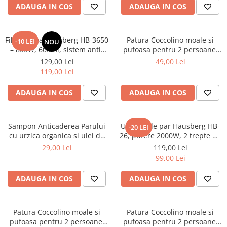
ADAUGA IN COS
ADAUGA IN COS
Filtru cafea Hausberg HB-3650
Patura Coccolino moale si
-10 LEI
NOU
– 800W, 600ml, sistem anti-
pufoasa pentru 2 persoane,
picurare, negru
200X230 cm, Grena
129,00 Lei
49,00 Lei
119,00 Lei
ADAUGA IN COS
ADAUGA IN COS
Sampon Anticaderea Parului
Uscator de par Hausberg HB-
-20 LEI
cu urzica organica si ulei de
26, putere 2000W, 2 trepte de
ricin, 400 ml
viteza
29,00 Lei
119,00 Lei
99,00 Lei
ADAUGA IN COS
ADAUGA IN COS
Patura Coccolino moale si
Patura Coccolino moale si
pufoasa pentru 2 persoane,
pufoasa pentru 2 persoane,