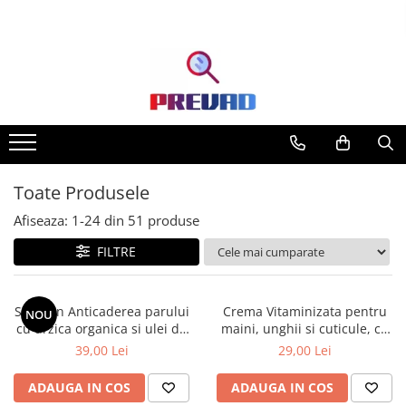
Toate Produsele
Afiseaza:
1-
24
din
51
produse
FILTRE
Sampon Anticaderea parului
Crema Vitaminizata pentru
NOU
cu urzica organica si ulei de
maini, unghii si cuticule, cu
ricin Cosmeplant, 1000 ml
extracte de fructe de padure
39,00 Lei
29,00 Lei
organice, 75 ml
ADAUGA IN COS
ADAUGA IN COS