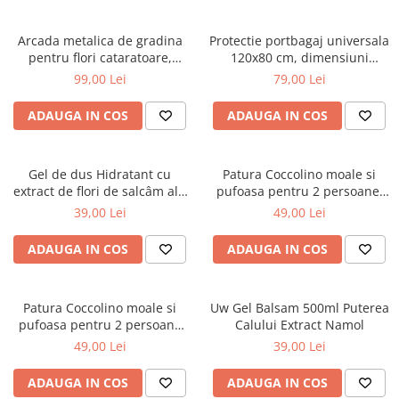
Arcada metalica de gradina
Protectie portbagaj universala
pentru flori cataratoare,
120x80 cm, dimensiuni
240x140x38 cm
ajustabile, negru
99,00 Lei
79,00 Lei
ADAUGA IN COS
ADAUGA IN COS
Gel de dus Hidratant cu
Patura Coccolino moale si
extract de flori de salcâm alb
pufoasa pentru 2 persoane,
organic Cosmeplant, 1000 ml
200X230 cm, Verde
39,00 Lei
49,00 Lei
ADAUGA IN COS
ADAUGA IN COS
Patura Coccolino moale si
Uw Gel Balsam 500ml Puterea
pufoasa pentru 2 persoane
Calului Extract Namol
200X230 cm Bej
49,00 Lei
39,00 Lei
ADAUGA IN COS
ADAUGA IN COS