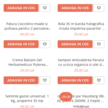
ADAUGA IN COS
ADAUGA IN COS
Patura Coccolino moale si
Rola 35 m banda holografica
pufoasa pentru 2 persoane,
irizata impotriva pasarilor -
200X230 cm, Grena
porumbei, grauri, vrabii
49,00 Lei
29,00 Lei
ADAUGA IN COS
ADAUGA IN COS
Crema Balsam Gel
Sampon Anticaderea Parului
Herbamedicus Puterea
cu urzica organica si ulei de
Ursului 250ml
ricin, 400 ml
29,00 Lei
29,00 Lei
ADAUGA IN COS
ADAUGA IN COS
Seminte gazon universal, 1
Uscator de par Hausberg HB-
-20 LEI
Kg, acoperire 35 mp
26, putere 2000W, 2 trepte de
viteza
39,00 Lei
119,00 Lei