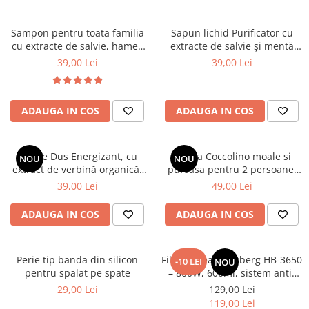
Sampon pentru toata familia
Sapun lichid Purificator cu
cu extracte de salvie, hamei,
extracte de salvie și mentă
nuca, romanita, lavanda,
organice, 1000 ml
39,00 Lei
39,00 Lei
urzică și calendula organice
Cosmeplant, 1000 ml
ADAUGA IN COS
ADAUGA IN COS
Gel de Dus Energizant, cu
Patura Coccolino moale si
NOU
NOU
extract de verbină organică,
pufoasa pentru 2 persoane,
1000 ml
200X230 cm, Maro deschis
39,00 Lei
49,00 Lei
ADAUGA IN COS
ADAUGA IN COS
Perie tip banda din silicon
Filtru cafea Hausberg HB-3650
-10 LEI
NOU
pentru spalat pe spate
– 800W, 600ml, sistem anti-
picurare, negru
29,00 Lei
129,00 Lei
119,00 Lei