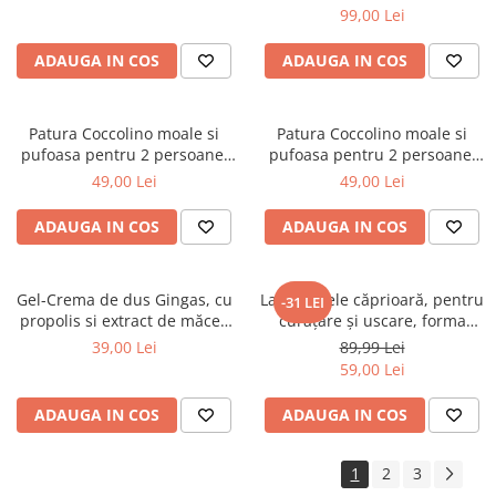
99,00 Lei
ADAUGA IN COS
ADAUGA IN COS
Patura Coccolino moale si
Patura Coccolino moale si
pufoasa pentru 2 persoane,
pufoasa pentru 2 persoane,
200X230 cm, Fluturi si Pietre
200X230 cm, Valuri Waves
49,00 Lei
49,00 Lei
ADAUGA IN COS
ADAUGA IN COS
Gel-Crema de dus Gingas, cu
Lavetă piele căprioară, pentru
-31 LEI
propolis si extract de măceș
curăţare şi uscare, forma
organic, 1000 ml
neregulată 38*30
39,00 Lei
89,99 Lei
59,00 Lei
ADAUGA IN COS
ADAUGA IN COS
1
2
3