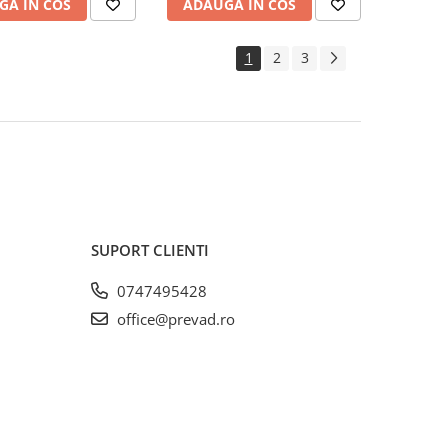
GA IN COS
ADAUGA IN COS
1
2
3
SUPORT CLIENTI
0747495428
office@prevad.ro