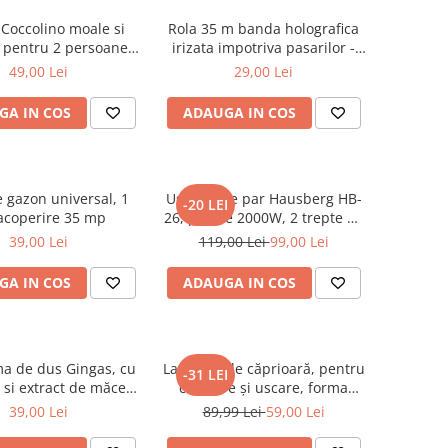
 Coccolino moale si
Rola 35 m banda holografica
 pentru 2 persoane,
irizata impotriva pasarilor -
X230 cm, Grena
porumbei, grauri, vrabii
49,00 Lei
29,00 Lei
GA IN COS
ADAUGA IN COS
 gazon universal, 1
Uscator de par Hausberg HB-
-20 LEI
acoperire 35 mp
26, putere 2000W, 2 trepte de
viteza
39,00 Lei
119,00 Lei
99,00 Lei
GA IN COS
ADAUGA IN COS
a de dus Gingas, cu
Lavetă piele căprioară, pentru
-31 LEI
 si extract de măceș
curăţare şi uscare, forma
ganic, 1000 ml
neregulată 38*30
39,00 Lei
89,99 Lei
59,00 Lei