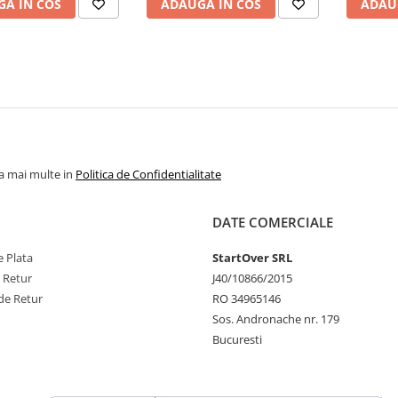
A IN COS
ADAUGA IN COS
ADAU
la mai multe in
Politica de Confidentialitate
DATE COMERCIALE
 Plata
StartOver SRL
e Retur
J40/10866/2015
de Retur
RO 34965146
Sos. Andronache nr. 179
Bucuresti