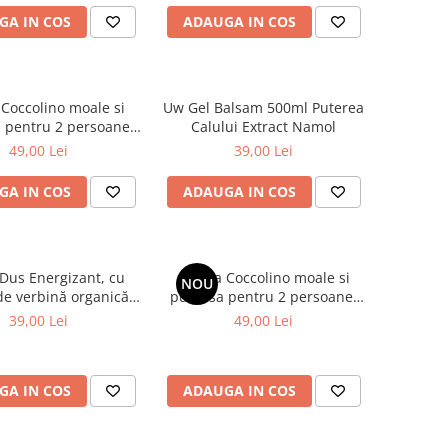
GA IN COS
ADAUGA IN COS
 Coccolino moale si
Uw Gel Balsam 500ml Puterea
 pentru 2 persoane
Calului Extract Namol
00X230 cm Bej
49,00 Lei
39,00 Lei
GA IN COS
ADAUGA IN COS
Patura Coccolino moale si
NOU
de verbină organică,
pufoasa pentru 2 persoane,
1000 ml
200X230 cm, Maro deschis
39,00 Lei
49,00 Lei
GA IN COS
ADAUGA IN COS