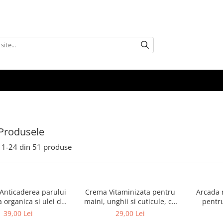
Produsele
1-
24
din
51
produse
nticaderea parului
Crema Vitaminizata pentru
Arcada 
a organica si ulei de
maini, unghii si cuticule, cu
pentru
osmeplant, 1000 ml
extracte de fructe de padure
2
39,00 Lei
29,00 Lei
organice, 75 ml