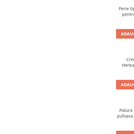
Perie t
pentr
ADAUG
Cre
Herba
U
ADAUG
Patura 
pufoasa
200X230 