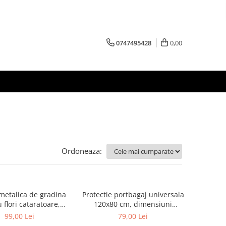
0747495428
0,00
Ordoneaza:
metalica de gradina
Protectie portbagaj universala
 flori cataratoare,
120x80 cm, dimensiuni
40x140x38 cm
ajustabile, negru
99,00 Lei
79,00 Lei