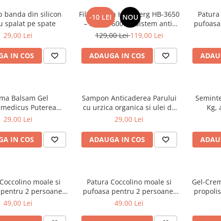
ip banda din silicon
Filtru cafea Hausberg HB-3650
Patura
-10 LEI
NOU
u spalat pe spate
– 800W, 600ml, sistem anti-
pufoasa
picurare, negru
200
29,00 Lei
129,00 Lei
119,00 Lei
A IN COS
ADAUGA IN COS
ADAU
ma Balsam Gel
Sampon Anticaderea Parului
Seminte
medicus Puterea
cu urzica organica si ulei de
Kg, 
rsului 250ml
ricin, 400 ml
29,00 Lei
29,00 Lei
A IN COS
ADAUGA IN COS
ADAU
Coccolino moale si
Patura Coccolino moale si
Gel-Crem
 pentru 2 persoane,
pufoasa pentru 2 persoane,
propolis
cm, Fluturi si Pietre
200X230 cm, Valuri Waves
or
49,00 Lei
49,00 Lei