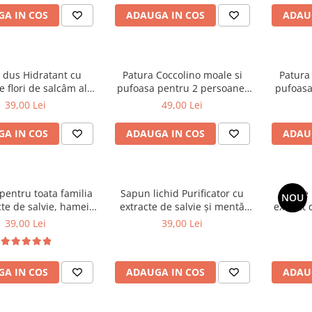
A IN COS
ADAUGA IN COS
ADAU
 dus Hidratant cu
Patura Coccolino moale si
Patura
e flori de salcâm alb
pufoasa pentru 2 persoane,
pufoasa
Cosmeplant, 1000 ml
200X230 cm, Verde
2
39,00 Lei
49,00 Lei
A IN COS
ADAUGA IN COS
ADAU
entru toata familia
Sapun lichid Purificator cu
Gel de Dus Energizant, cu
NOU
cte de salvie, hamei,
extracte de salvie și mentă
extract 
romanita, lavanda,
organice, 1000 ml
39,00 Lei
39,00 Lei
i calendula organice
eplant, 1000 ml
A IN COS
ADAUGA IN COS
ADAU