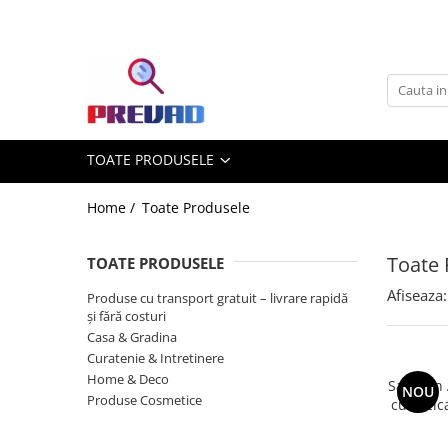
Toate Produsele
Produse cu transport gratuit –
livrare rapidă și fără costuri
Casa & Gradina
TOATE PRODUSELE
Home & Deco
Produse Cosmetice
Home /
Toate Produsele
Toate 
TOATE PRODUSELE
Afiseaza:
Produse cu transport gratuit – livrare rapidă
și fără costuri
Casa & Gradina
Curatenie & Intretinere
Home & Deco
Sampon A
NOU
Produse Cosmetice
cu urzic
ricin C