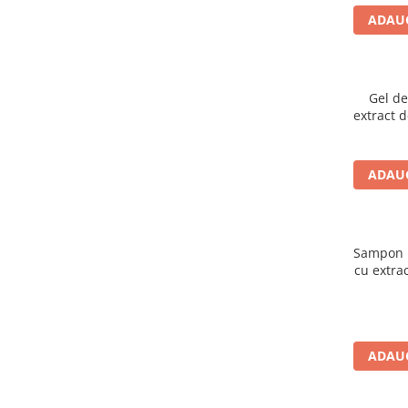
ADAUG
Gel de
extract d
organic 
ADAUG
Sampon p
cu extra
nuca, 
urzică ș
Cosm
ADAUG