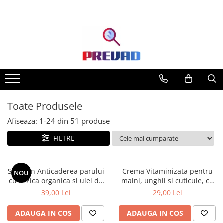
Toate Produsele
Afiseaza:
1-
24
din
51
produse
FILTRE
Sampon Anticaderea parului
Crema Vitaminizata pentru
NOU
cu urzica organica si ulei de
maini, unghii si cuticule, cu
ricin Cosmeplant, 1000 ml
extracte de fructe de padure
39,00 Lei
29,00 Lei
organice, 75 ml
ADAUGA IN COS
ADAUGA IN COS