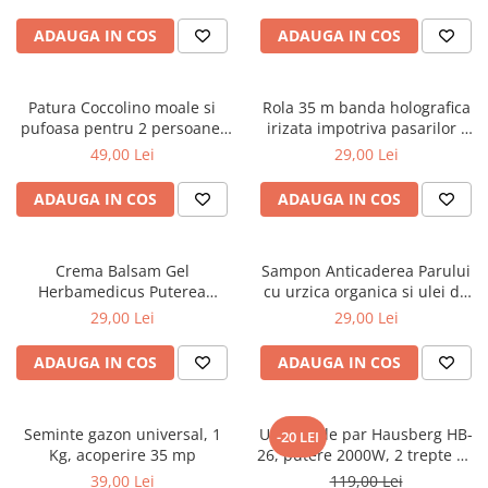
ADAUGA IN COS
ADAUGA IN COS
Patura Coccolino moale si
Rola 35 m banda holografica
pufoasa pentru 2 persoane,
irizata impotriva pasarilor -
200X230 cm, Grena
porumbei, grauri, vrabii
49,00 Lei
29,00 Lei
ADAUGA IN COS
ADAUGA IN COS
Crema Balsam Gel
Sampon Anticaderea Parului
Herbamedicus Puterea
cu urzica organica si ulei de
Ursului 250ml
ricin, 400 ml
29,00 Lei
29,00 Lei
ADAUGA IN COS
ADAUGA IN COS
Seminte gazon universal, 1
Uscator de par Hausberg HB-
-20 LEI
Kg, acoperire 35 mp
26, putere 2000W, 2 trepte de
viteza
39,00 Lei
119,00 Lei