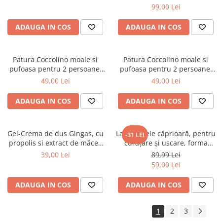
99,00 Lei
ADAUGA IN COS
ADAUGA IN COS
Patura Coccolino moale si
Patura Coccolino moale si
pufoasa pentru 2 persoane,
pufoasa pentru 2 persoane,
200X230 cm, Fluturi si Pietre
200X230 cm, Valuri Waves
49,00 Lei
49,00 Lei
ADAUGA IN COS
ADAUGA IN COS
Gel-Crema de dus Gingas, cu
Lavetă piele căprioară, pentru
-31 LEI
propolis si extract de măceș
curăţare şi uscare, forma
organic, 1000 ml
neregulată 38*30
39,00 Lei
89,99 Lei
59,00 Lei
ADAUGA IN COS
ADAUGA IN COS
1
2
3