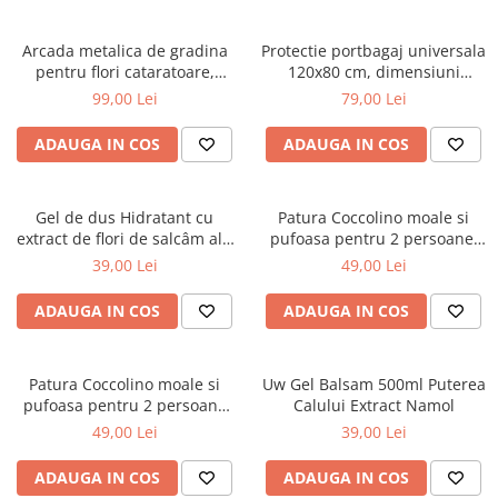
Arcada metalica de gradina
Protectie portbagaj universala
pentru flori cataratoare,
120x80 cm, dimensiuni
240x140x38 cm
ajustabile, negru
99,00 Lei
79,00 Lei
ADAUGA IN COS
ADAUGA IN COS
Gel de dus Hidratant cu
Patura Coccolino moale si
extract de flori de salcâm alb
pufoasa pentru 2 persoane,
organic Cosmeplant, 1000 ml
200X230 cm, Verde
39,00 Lei
49,00 Lei
ADAUGA IN COS
ADAUGA IN COS
Patura Coccolino moale si
Uw Gel Balsam 500ml Puterea
pufoasa pentru 2 persoane
Calului Extract Namol
200X230 cm Bej
49,00 Lei
39,00 Lei
ADAUGA IN COS
ADAUGA IN COS