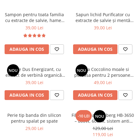
Sampon pentru toata familia
Sapun lichid Purificator cu
cu extracte de salvie, hamei,
extracte de salvie și mentă
nuca, romanita, lavanda,
organice, 1000 ml
39,00 Lei
39,00 Lei
urzică și calendula organice
Cosmeplant, 1000 ml
ADAUGA IN COS
ADAUGA IN COS
Gel de Dus Energizant, cu
Patura Coccolino moale si
NOU
NOU
extract de verbină organică,
pufoasa pentru 2 persoane,
1000 ml
200X230 cm, Maro deschis
39,00 Lei
49,00 Lei
ADAUGA IN COS
ADAUGA IN COS
Perie tip banda din silicon
Filtru cafea Hausberg HB-3650
-10 LEI
NOU
pentru spalat pe spate
– 800W, 600ml, sistem anti-
picurare, negru
29,00 Lei
129,00 Lei
119,00 Lei