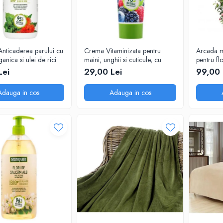
nticaderea parului cu
Crema Vitaminizata pentru
Arcada m
anica si ulei de ricin
maini, unghii si cuticule, cu
pentru fl
nt, 1000 ml
extracte de fructe de padure
240x140
Lei
29,00 Lei
99,00 
organice, 75 ml
Adauga in cos
Adauga in cos