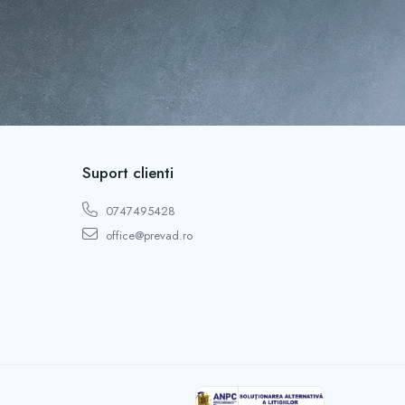
Suport clienti
0747495428
office@prevad.ro