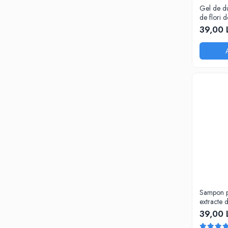
Gel de du
de flori 
Cosmepla
39,00 
Sampon pe
extracte 
romanita,
39,00 
calendula