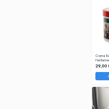
Crema Ba
Herbamed
250ml
29,00 