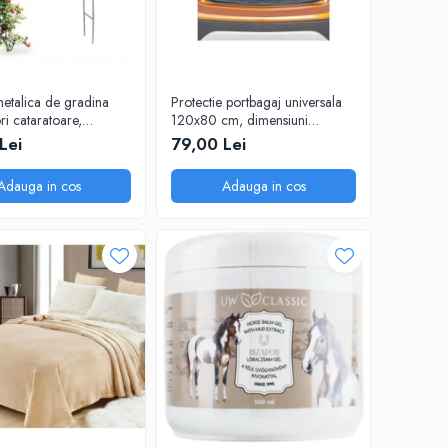
etalica de gradina
Protectie portbagaj universala
ori cataratoare,
120x80 cm, dimensiuni
x38 cm
ajustabile, negru
Lei
79,00 Lei
Adauga in cos
Adauga in cos