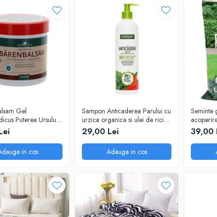
lsam Gel
Sampon Anticaderea Parului cu
Seminte g
icus Puterea Ursului
urzica organica si ulei de ricin,
acoperir
400 ml
Lei
29,00 Lei
39,00 
Adauga in cos
Adauga in cos