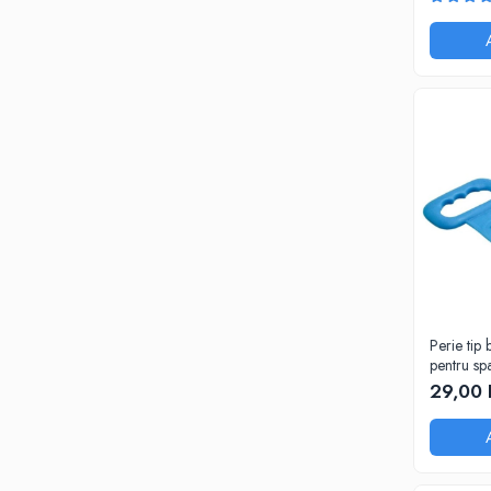
Cosmepla
Perie tip 
pentru spa
29,00 