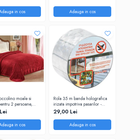
Adauga in cos
Adauga in cos
occolino moale si
Rola 35 m banda holografica
pentru 2 persoane,
irizata impotriva pasarilor -
 cm, Grena
porumbei, grauri, vrabii
Lei
29,00 Lei
Adauga in cos
Adauga in cos