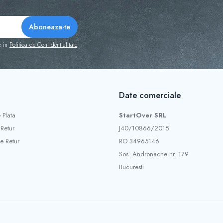
e in
Politica de Confidentialitate
Date comerciale
 Plata
StartOver SRL
 Retur
J40/10866/2015
e Retur
RO 34965146
Sos. Andronache nr. 179
Bucuresti