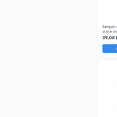
Sampon A
urzica org
Cosmepla
39,00 