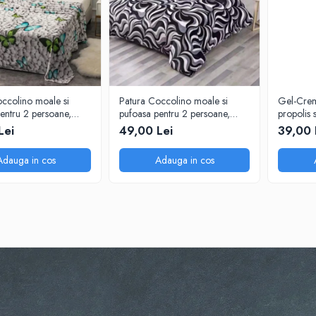
ccolino moale si
Patura Coccolino moale si
Gel-Crem
entru 2 persoane,
pufoasa pentru 2 persoane,
propolis 
m, Fluturi si Pietre
200X230 cm, Valuri Waves
organic,
Lei
49,00 Lei
39,00 
Adauga in cos
Adauga in cos