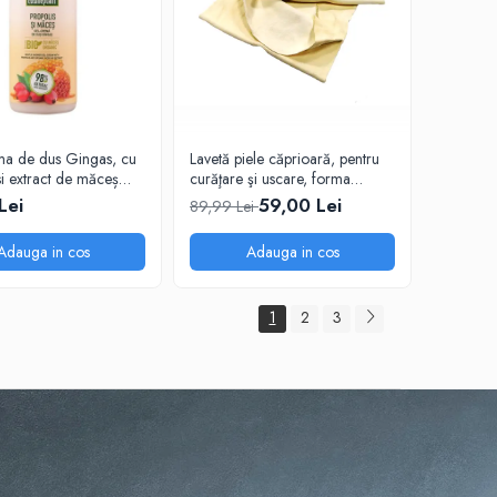
a de dus Gingas, cu
Lavetă piele căprioară, pentru
si extract de măceș
curăţare şi uscare, forma
 1000 ml
neregulată 38*30
Lei
59,00 Lei
89,99 Lei
Adauga in cos
Adauga in cos
1
2
3