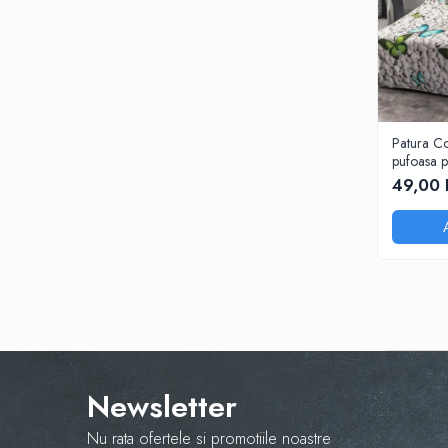
Patura Co
pufoasa p
200X230 c
49,00 
Newsletter
Nu rata ofertele si promotiile noastre