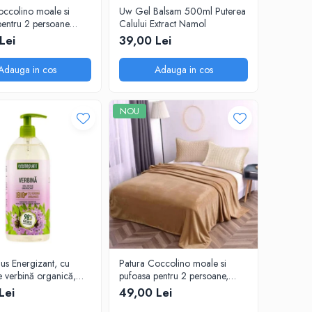
occolino moale si
Uw Gel Balsam 500ml Puterea
pentru 2 persoane
Calului Extract Namol
 cm Bej
Lei
39,00 Lei
Adauga in cos
Adauga in cos
NOU
Patura Coccolino moale si
e verbină organică,
pufoasa pentru 2 persoane,
200X230 cm, Maro deschis
Lei
49,00 Lei