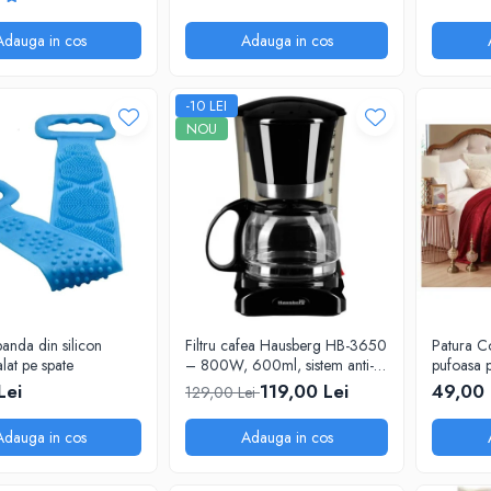
nt, 1000 ml
Adauga in cos
Adauga in cos
-10 LEI
NOU
banda din silicon
Filtru cafea Hausberg HB-3650
Patura C
lat pe spate
– 800W, 600ml, sistem anti-
pufoasa 
picurare, negru
200X230
Lei
119,00 Lei
49,00 
129,00 Lei
Adauga in cos
Adauga in cos