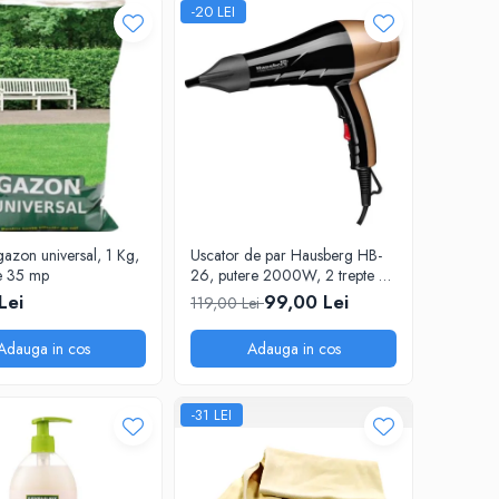
-20 LEI
azon universal, 1 Kg,
Uscator de par Hausberg HB-
e 35 mp
26, putere 2000W, 2 trepte de
viteza
Lei
99,00 Lei
119,00 Lei
Adauga in cos
Adauga in cos
-31 LEI