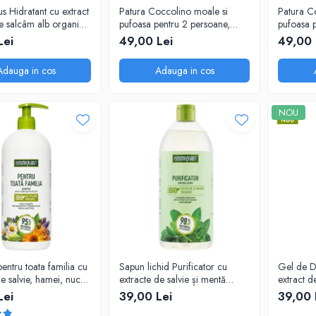
s Hidratant cu extract
Patura Coccolino moale si
Patura C
de salcâm alb organic
pufoasa pentru 2 persoane,
pufoasa 
nt, 1000 ml
200X230 cm, Verde
200X230
Lei
49,00 Lei
49,00 
Adauga in cos
Adauga in cos
NOU
ntru toata familia cu
Sapun lichid Purificator cu
Gel de Dus Energizant, cu
de salvie, hamei, nuca,
extracte de salvie și mentă
extract d
 lavanda, urzică și
organice, 1000 ml
1000 ml
Lei
39,00 Lei
39,00 
 organice