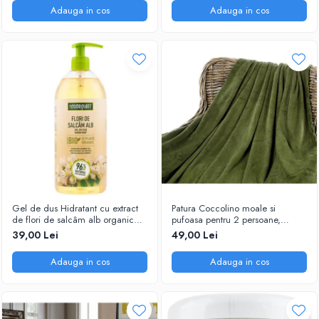
Adauga in cos
Adauga in cos
Gel de dus Hidratant cu extract
Patura Coccolino moale si
de flori de salcâm alb organic
pufoasa pentru 2 persoane,
Cosmeplant, 1000 ml
200X230 cm, Verde
39,00 Lei
49,00 Lei
Adauga in cos
Adauga in cos