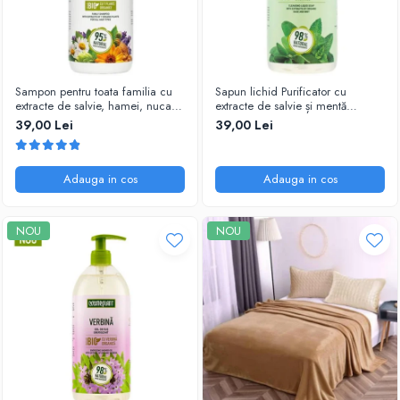
Sampon pentru toata familia cu
Sapun lichid Purificator cu
extracte de salvie, hamei, nuca,
extracte de salvie și mentă
romanita, lavanda, urzică și
organice, 1000 ml
39,00 Lei
39,00 Lei
calendula organice Cosmeplant,
1000 ml
Adauga in cos
Adauga in cos
NOU
NOU