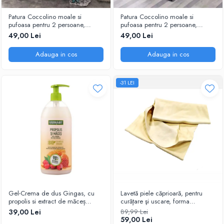
Patura Coccolino moale si
Patura Coccolino moale si
pufoasa pentru 2 persoane,
pufoasa pentru 2 persoane,
200X230 cm, Fluturi si Pietre
200X230 cm, Valuri Waves
49,00 Lei
49,00 Lei
Adauga in cos
Adauga in cos
-31 LEI
Gel-Crema de dus Gingas, cu
Lavetă piele căprioară, pentru
propolis si extract de măceș
curăţare şi uscare, forma
organic, 1000 ml
neregulată 38*30
39,00 Lei
89,99 Lei
59,00 Lei