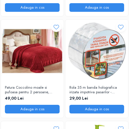
Adauga in cos
Adauga in cos
Patura Coccolino moale si
Rola 35 m banda holografica
pufoasa pentru 2 persoane,
irizata impotriva pasarilor -
200X230 cm, Grena
porumbei, grauri, vrabii
49,00 Lei
29,00 Lei
Adauga in cos
Adauga in cos