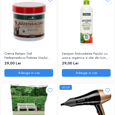
Crema Balsam Gel
Sampon Anticaderea Parului cu
Herbamedicus Puterea Ursului
urzica organica si ulei de ricin,
250ml
400 ml
29,00 Lei
29,00 Lei
Adauga in cos
Adauga in cos
-20 LEI