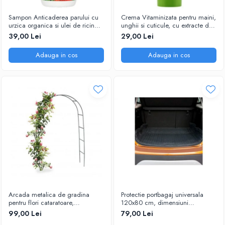
Sampon Anticaderea parului cu
Crema Vitaminizata pentru maini,
urzica organica si ulei de ricin
unghii si cuticule, cu extracte de
Cosmeplant, 1000 ml
fructe de padure organice, 75 ml
39,00 Lei
29,00 Lei
Adauga in cos
Adauga in cos
Arcada metalica de gradina
Protectie portbagaj universala
pentru flori cataratoare,
120x80 cm, dimensiuni
240x140x38 cm
ajustabile, negru
99,00 Lei
79,00 Lei