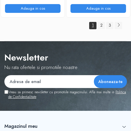
Adauga in cos
Adauga in cos
1
2
3
Newsletter
Nu rata ofertele si promotiile noastre
Vreau sa primesc newsletter cu promotiile magazinului. Afla mai multe in
Politica
de Confidentialitate
Magazinul meu