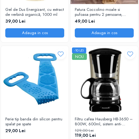
Gel de Dus Energizant, cu extract
Patura Coccolino moale si
de verbină organică, 1000 ml
pufoasa pentru 2 persoane,
200X230 cm, Maro deschis
39,00 Lei
49,00 Lei
Adauga in cos
Adauga in cos
-10 LEI
NOU
Perie tip banda din silicon pentru
Filtru cafea Hausberg HB-3650 –
spalat pe spate
800W, 600ml, sistem anti-
picurare, negru
29,00 Lei
129,00 Lei
119,00 Lei