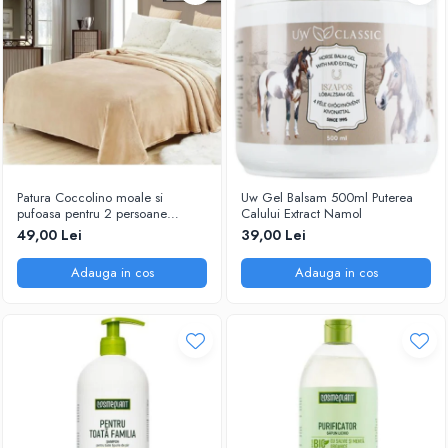
Patura Coccolino moale si
Uw Gel Balsam 500ml Puterea
pufoasa pentru 2 persoane
Calului Extract Namol
200X230 cm Bej
49,00 Lei
39,00 Lei
Adauga in cos
Adauga in cos