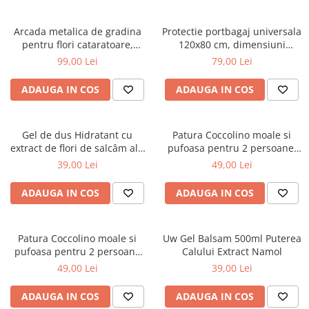
Arcada metalica de gradina
Protectie portbagaj universala
pentru flori cataratoare,
120x80 cm, dimensiuni
240x140x38 cm
ajustabile, negru
99,00 Lei
79,00 Lei
ADAUGA IN COS
ADAUGA IN COS
Gel de dus Hidratant cu
Patura Coccolino moale si
extract de flori de salcâm alb
pufoasa pentru 2 persoane,
organic Cosmeplant, 1000 ml
200X230 cm, Verde
39,00 Lei
49,00 Lei
ADAUGA IN COS
ADAUGA IN COS
Patura Coccolino moale si
Uw Gel Balsam 500ml Puterea
pufoasa pentru 2 persoane
Calului Extract Namol
200X230 cm Bej
49,00 Lei
39,00 Lei
ADAUGA IN COS
ADAUGA IN COS