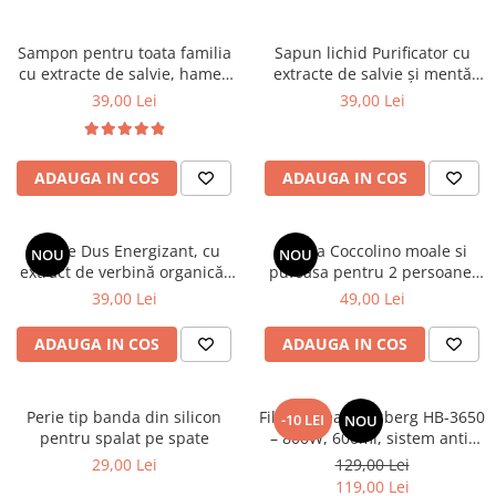
Sampon pentru toata familia
Sapun lichid Purificator cu
cu extracte de salvie, hamei,
extracte de salvie și mentă
nuca, romanita, lavanda,
organice, 1000 ml
39,00 Lei
39,00 Lei
urzică și calendula organice
Cosmeplant, 1000 ml
ADAUGA IN COS
ADAUGA IN COS
Gel de Dus Energizant, cu
Patura Coccolino moale si
NOU
NOU
extract de verbină organică,
pufoasa pentru 2 persoane,
1000 ml
200X230 cm, Maro deschis
39,00 Lei
49,00 Lei
ADAUGA IN COS
ADAUGA IN COS
Perie tip banda din silicon
Filtru cafea Hausberg HB-3650
-10 LEI
NOU
pentru spalat pe spate
– 800W, 600ml, sistem anti-
picurare, negru
29,00 Lei
129,00 Lei
119,00 Lei