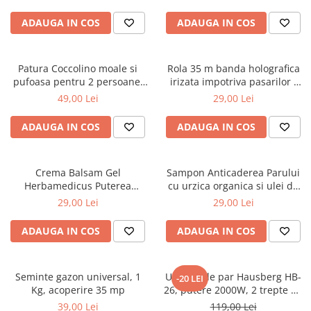
ADAUGA IN COS
ADAUGA IN COS
Patura Coccolino moale si
Rola 35 m banda holografica
pufoasa pentru 2 persoane,
irizata impotriva pasarilor -
200X230 cm, Grena
porumbei, grauri, vrabii
49,00 Lei
29,00 Lei
ADAUGA IN COS
ADAUGA IN COS
Crema Balsam Gel
Sampon Anticaderea Parului
Herbamedicus Puterea
cu urzica organica si ulei de
Ursului 250ml
ricin, 400 ml
29,00 Lei
29,00 Lei
ADAUGA IN COS
ADAUGA IN COS
Seminte gazon universal, 1
Uscator de par Hausberg HB-
-20 LEI
Kg, acoperire 35 mp
26, putere 2000W, 2 trepte de
viteza
39,00 Lei
119,00 Lei