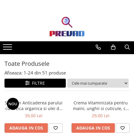
Toate Produsele
Afiseaza:
1-
24
din
51
produse
FILTRE
Sampon Anticaderea parului
Crema Vitaminizata pentru
NOU
cu urzica organica si ulei de
maini, unghii si cuticule, cu
ricin Cosmeplant, 1000 ml
extracte de fructe de padure
39,00 Lei
29,00 Lei
organice, 75 ml
ADAUGA IN COS
ADAUGA IN COS