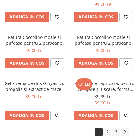
99,00 Lei
ADAUGA IN COS
ADAUGA IN COS
Patura Coccolino moale si
Patura Coccolino moale si
pufoasa pentru 2 persoane,
pufoasa pentru 2 persoane,
200X230 cm, Fluturi si Pietre
200X230 cm, Valuri Waves
49,00 Lei
49,00 Lei
ADAUGA IN COS
ADAUGA IN COS
Gel-Crema de dus Gingas, cu
Lavetă piele căprioară, pentru
-31 LEI
propolis si extract de măceș
curăţare şi uscare, forma
organic, 1000 ml
neregulată 38*30
39,00 Lei
89,99 Lei
59,00 Lei
ADAUGA IN COS
ADAUGA IN COS
1
2
3