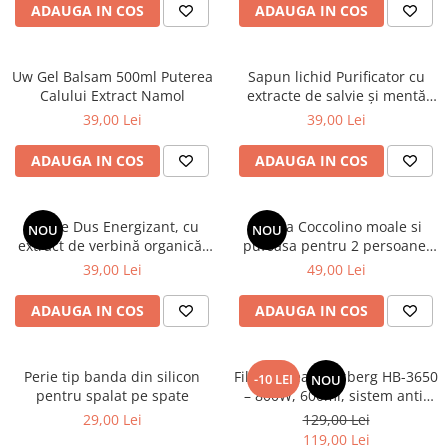
ADAUGA IN COS
ADAUGA IN COS
Uw Gel Balsam 500ml Puterea
Sapun lichid Purificator cu
Calului Extract Namol
extracte de salvie și mentă
organice, 1000 ml
39,00 Lei
39,00 Lei
ADAUGA IN COS
ADAUGA IN COS
Gel de Dus Energizant, cu
Patura Coccolino moale si
NOU
NOU
extract de verbină organică,
pufoasa pentru 2 persoane,
1000 ml
200X230 cm, Maro deschis
39,00 Lei
49,00 Lei
ADAUGA IN COS
ADAUGA IN COS
Perie tip banda din silicon
Filtru cafea Hausberg HB-3650
-10 LEI
NOU
pentru spalat pe spate
– 800W, 600ml, sistem anti-
picurare, negru
29,00 Lei
129,00 Lei
119,00 Lei