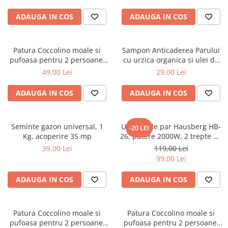
ADAUGA IN COS
ADAUGA IN COS
Patura Coccolino moale si
Sampon Anticaderea Parului
pufoasa pentru 2 persoane,
cu urzica organica si ulei de
200X230 cm, Grena
ricin, 400 ml
49,00 Lei
29,00 Lei
ADAUGA IN COS
ADAUGA IN COS
Seminte gazon universal, 1
Uscator de par Hausberg HB-
-20 LEI
Kg, acoperire 35 mp
26, putere 2000W, 2 trepte de
viteza
39,00 Lei
119,00 Lei
99,00 Lei
ADAUGA IN COS
ADAUGA IN COS
Patura Coccolino moale si
Patura Coccolino moale si
pufoasa pentru 2 persoane,
pufoasa pentru 2 persoane,