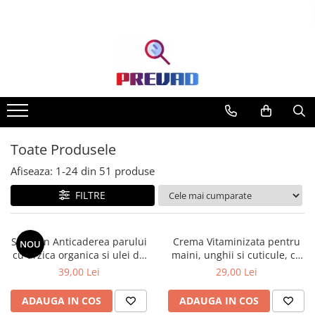
Toate Produsele
Afiseaza:
1-
24
din
51
produse
FILTRE
Sampon Anticaderea parului
Crema Vitaminizata pentru
NOU
cu urzica organica si ulei de
maini, unghii si cuticule, cu
ricin Cosmeplant, 1000 ml
extracte de fructe de padure
39,00 Lei
29,00 Lei
organice, 75 ml
ADAUGA IN COS
ADAUGA IN COS