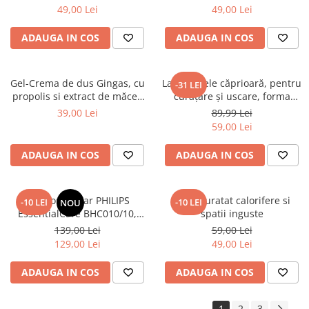
200X230 cm, Fluturi si Pietre
200X230 cm, Valuri Waves
49,00 Lei
49,00 Lei
ADAUGA IN COS
ADAUGA IN COS
Gel-Crema de dus Gingas, cu
Lavetă piele căprioară, pentru
-31 LEI
propolis si extract de măceș
curăţare şi uscare, forma
organic, 1000 ml
neregulată 38*30
39,00 Lei
89,99 Lei
59,00 Lei
ADAUGA IN COS
ADAUGA IN COS
Uscator de par PHILIPS
Perie curatat calorifere si
-10 LEI
-10 LEI
NOU
EssentialCare BHC010/10,
spatii inguste
1200W – Protectie
139,00 Lei
59,00 Lei
ThermoProtect pentru par
129,00 Lei
49,00 Lei
sanatos
ADAUGA IN COS
ADAUGA IN COS
1
2
3