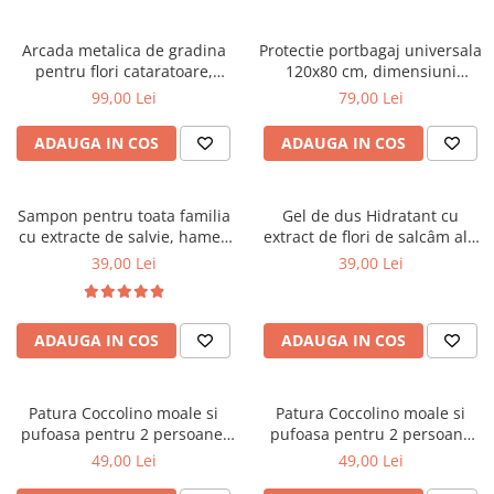
Arcada metalica de gradina
Protectie portbagaj universala
pentru flori cataratoare,
120x80 cm, dimensiuni
240x140x38 cm
ajustabile, negru
99,00 Lei
79,00 Lei
ADAUGA IN COS
ADAUGA IN COS
Sampon pentru toata familia
Gel de dus Hidratant cu
cu extracte de salvie, hamei,
extract de flori de salcâm alb
nuca, romanita, lavanda,
organic Cosmeplant, 1000 ml
39,00 Lei
39,00 Lei
urzică și calendula organice
Cosmeplant, 1000 ml
ADAUGA IN COS
ADAUGA IN COS
Patura Coccolino moale si
Patura Coccolino moale si
pufoasa pentru 2 persoane,
pufoasa pentru 2 persoane
200X230 cm, Verde
200X230 cm Bej
49,00 Lei
49,00 Lei