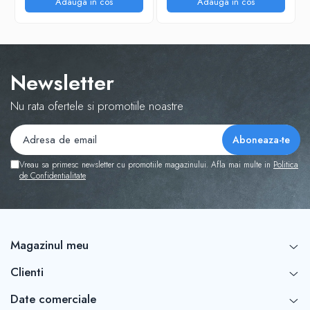
Adauga in cos
Adauga in cos
Newsletter
Nu rata ofertele si promotiile noastre
Vreau sa primesc newsletter cu promotiile magazinului. Afla mai multe in
Politica
de Confidentialitate
Magazinul meu
Clienti
Date comerciale