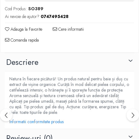
Cod Produs:
SO389
Ai nevoie de ajutor?
0747495428
Adauga la Favorite
Cere informatii
Comanda rapida
Descriere
Natura în fiecare picătură! Un produs natural pentru baie și duș cu
extract de vișine organice. Curăță în mod delicat pielea corpului, o
catifelează intensiv, o hrănește și îi sporește funcția de protecție.
Aroma senzuală și textura cremoasă oferă un adevărat răsfăț.
Aplicați pe pielea umedă, masați până la formarea spumei, clătiți
cu apă. Tip produs: gel de duș. Acțiune: curățare, energizare. Tip
piele: toate tipurile de piele.
Informatii conformitate produs
Review-uri
(0)