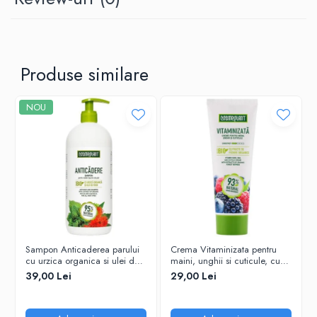
Produse similare
NOU
Sampon Anticaderea parului
Crema Vitaminizata pentru
G
cu urzica organica si ulei de
maini, unghii si cuticule, cu
ricin Cosmeplant, 1000 ml
extracte de fructe de padure
39,00 Lei
29,00 Lei
organice, 75 ml