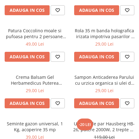
ADAUGA IN COS
ADAUGA IN COS
Patura Coccolino moale si
Rola 35 m banda holografica
pufoasa pentru 2 persoane,
irizata impotriva pasarilor -
200X230 cm, Grena
porumbei, grauri, vrabii
49,00 Lei
29,00 Lei
ADAUGA IN COS
ADAUGA IN COS
Crema Balsam Gel
Sampon Anticaderea Parului
Herbamedicus Puterea
cu urzica organica si ulei de
Ursului 250ml
ricin, 400 ml
29,00 Lei
29,00 Lei
ADAUGA IN COS
ADAUGA IN COS
Seminte gazon universal, 1
Uscator de par Hausberg HB-
-20 LEI
Kg, acoperire 35 mp
26, putere 2000W, 2 trepte de
viteza
39,00 Lei
119,00 Lei