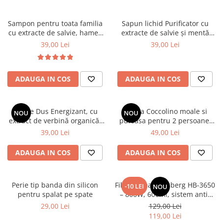
Sampon pentru toata familia
Sapun lichid Purificator cu
cu extracte de salvie, hamei,
extracte de salvie și mentă
nuca, romanita, lavanda,
organice, 1000 ml
39,00 Lei
39,00 Lei
urzică și calendula organice
Cosmeplant, 1000 ml
ADAUGA IN COS
ADAUGA IN COS
Gel de Dus Energizant, cu
Patura Coccolino moale si
NOU
NOU
extract de verbină organică,
pufoasa pentru 2 persoane,
1000 ml
200X230 cm, Maro deschis
39,00 Lei
49,00 Lei
ADAUGA IN COS
ADAUGA IN COS
Perie tip banda din silicon
Filtru cafea Hausberg HB-3650
-10 LEI
NOU
pentru spalat pe spate
– 800W, 600ml, sistem anti-
picurare, negru
29,00 Lei
129,00 Lei
119,00 Lei