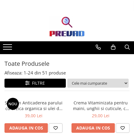
Toate Produsele
Afiseaza:
1-
24
din
51
produse
FILTRE
Sampon Anticaderea parului
Crema Vitaminizata pentru
NOU
cu urzica organica si ulei de
maini, unghii si cuticule, cu
ricin Cosmeplant, 1000 ml
extracte de fructe de padure
39,00 Lei
29,00 Lei
organice, 75 ml
ADAUGA IN COS
ADAUGA IN COS