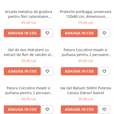
Arcada metalica de gradina
Protectie portbagaj universala
pentru flori cataratoare,
120x80 cm, dimensiuni
240x140x38 cm
ajustabile, negru
99,00 Lei
79,00 Lei
ADAUGA IN COS
ADAUGA IN COS
Gel de dus Hidratant cu
Patura Coccolino moale si
extract de flori de salcâm alb
pufoasa pentru 2 persoane,
organic Cosmeplant, 1000 ml
200X230 cm, Verde
39,00 Lei
49,00 Lei
ADAUGA IN COS
ADAUGA IN COS
Patura Coccolino moale si
Uw Gel Balsam 500ml Puterea
pufoasa pentru 2 persoane
Calului Extract Namol
200X230 cm Bej
49,00 Lei
39,00 Lei
ADAUGA IN COS
ADAUGA IN COS