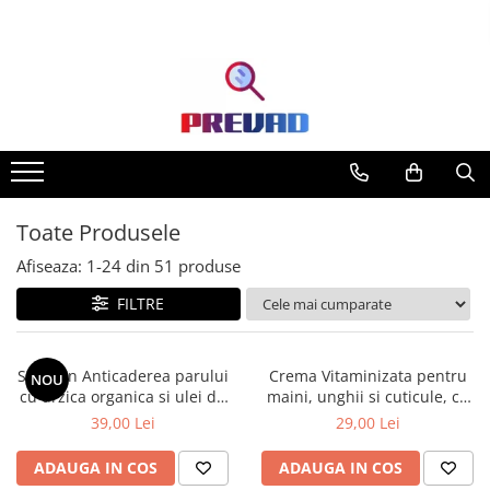
Toate Produsele
Afiseaza:
1-
24
din
51
produse
FILTRE
Sampon Anticaderea parului
Crema Vitaminizata pentru
NOU
cu urzica organica si ulei de
maini, unghii si cuticule, cu
ricin Cosmeplant, 1000 ml
extracte de fructe de padure
39,00 Lei
29,00 Lei
organice, 75 ml
ADAUGA IN COS
ADAUGA IN COS