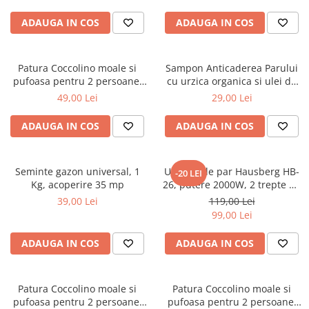
ADAUGA IN COS
ADAUGA IN COS
Patura Coccolino moale si
Sampon Anticaderea Parului
pufoasa pentru 2 persoane,
cu urzica organica si ulei de
200X230 cm, Grena
ricin, 400 ml
49,00 Lei
29,00 Lei
ADAUGA IN COS
ADAUGA IN COS
Seminte gazon universal, 1
Uscator de par Hausberg HB-
-20 LEI
Kg, acoperire 35 mp
26, putere 2000W, 2 trepte de
viteza
39,00 Lei
119,00 Lei
99,00 Lei
ADAUGA IN COS
ADAUGA IN COS
Patura Coccolino moale si
Patura Coccolino moale si
pufoasa pentru 2 persoane,
pufoasa pentru 2 persoane,