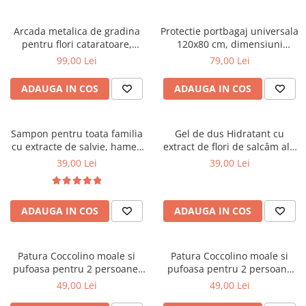
Arcada metalica de gradina
Protectie portbagaj universala
pentru flori cataratoare,
120x80 cm, dimensiuni
240x140x38 cm
ajustabile, negru
99,00 Lei
79,00 Lei
ADAUGA IN COS
ADAUGA IN COS
Sampon pentru toata familia
Gel de dus Hidratant cu
cu extracte de salvie, hamei,
extract de flori de salcâm alb
nuca, romanita, lavanda,
organic Cosmeplant, 1000 ml
39,00 Lei
39,00 Lei
urzică și calendula organice
Cosmeplant, 1000 ml
ADAUGA IN COS
ADAUGA IN COS
Patura Coccolino moale si
Patura Coccolino moale si
pufoasa pentru 2 persoane,
pufoasa pentru 2 persoane
200X230 cm, Verde
200X230 cm Bej
49,00 Lei
49,00 Lei