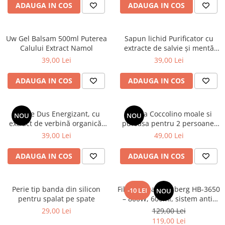
ADAUGA IN COS
ADAUGA IN COS
Uw Gel Balsam 500ml Puterea
Sapun lichid Purificator cu
Calului Extract Namol
extracte de salvie și mentă
organice, 1000 ml
39,00 Lei
39,00 Lei
ADAUGA IN COS
ADAUGA IN COS
Gel de Dus Energizant, cu
Patura Coccolino moale si
NOU
NOU
extract de verbină organică,
pufoasa pentru 2 persoane,
1000 ml
200X230 cm, Maro deschis
39,00 Lei
49,00 Lei
ADAUGA IN COS
ADAUGA IN COS
Perie tip banda din silicon
Filtru cafea Hausberg HB-3650
-10 LEI
NOU
pentru spalat pe spate
– 800W, 600ml, sistem anti-
picurare, negru
29,00 Lei
129,00 Lei
119,00 Lei