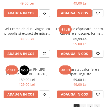
200X230 cm, Fluturi si Pietre
200X230 cm, Valuri Waves
49,00 Lei
49,00 Lei
ADAUGA IN COS
ADAUGA IN COS
Gel-Crema de dus Gingas, cu
Lavetă piele căprioară, pentru
-31 LEI
propolis si extract de măceș
curăţare şi uscare, forma
organic, 1000 ml
neregulată 38*30
39,00 Lei
89,99 Lei
59,00 Lei
ADAUGA IN COS
ADAUGA IN COS
Uscator de par PHILIPS
Perie curatat calorifere si
-10 LEI
-10 LEI
NOU
EssentialCare BHC010/10,
spatii inguste
1200W – Protectie
139,00 Lei
59,00 Lei
ThermoProtect pentru par
129,00 Lei
49,00 Lei
sanatos
ADAUGA IN COS
ADAUGA IN COS
1
2
3