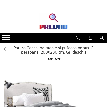
Toate Produsele
Produse cu transport gratuit –
livrare rapidă și fără costuri
Casa & Gradina
Home & Deco
Patura Coccolino moale si pufoasa pentru 2
Produse Cosmetice
persoane, 200X230 cm, Gri deschis
StartOver