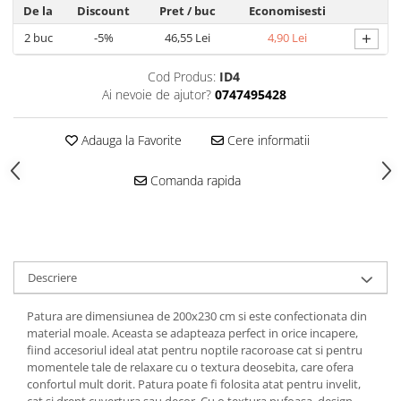
De la
Discount
Pret
/ buc
Economisesti
+
2
buc
-5%
46,55 Lei
4,90 Lei
Cod Produs:
ID4
Ai nevoie de ajutor?
0747495428
Adauga la Favorite
Cere informatii
Comanda rapida
Descriere
Patura are dimensiunea de 200x230 cm si este confectionata din
material moale. Aceasta se adapteaza perfect in orice incapere,
fiind accesoriul ideal atat pentru noptile racoroase cat si pentru
momentele tale de relaxare cu o textura deosebita, care ofera
confortul mult dorit. Patura poate fi folosita atat pentru invelit,