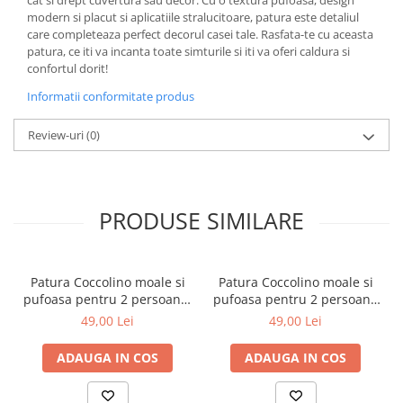
cat si drept cuvertura sau decor. Cu o textura pufoasa, design
modern si placut si aplicatiile stralucitoare, patura este detaliul
care completeaza perfect decorul casei tale. Rasfata-te cu aceasta
patura, ce iti va incanta toate simturile si iti va oferi caldura si
confortul dorit!
Informatii conformitate produs
Review-uri
(0)
PRODUSE SIMILARE
Patura Coccolino moale si
Patura Coccolino moale si
pufoasa pentru 2 persoane,
pufoasa pentru 2 persoane
200X230 cm, Verde
200X230 cm Bej
49,00 Lei
49,00 Lei
ADAUGA IN COS
ADAUGA IN COS