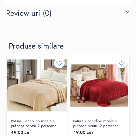
Review-uri
(0)
Produse similare
Patura Coccolino moale si
Patura Coccolino moale si
pufoasa pentru 2 persoane
pufoasa pentru 2 persoane,
200X230 cm Bej
200X230 cm, Grena
49,00 Lei
49,00 Lei