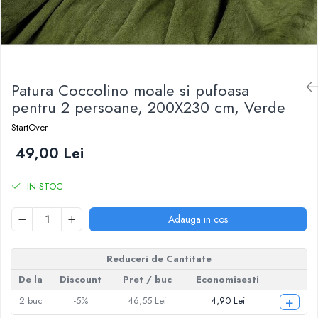
Patura Coccolino moale si pufoasa
pentru 2 persoane, 200X230 cm, Verde
StartOver
49,00 Lei
IN STOC
Adauga in cos
Reduceri de Cantitate
De la
Discount
Pret
/ buc
Economisesti
+
2
buc
-5%
46,55 Lei
4,90 Lei