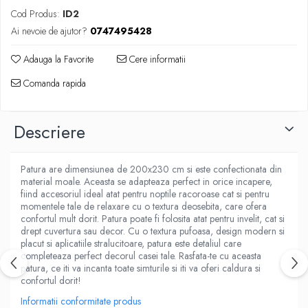
Cod Produs:
ID2
Ai nevoie de ajutor?
0747495428
Adauga la Favorite
Cere informatii
Comanda rapida
Descriere
Patura are dimensiunea de 200x230 cm si este confectionata din
material moale. Aceasta se adapteaza perfect in orice incapere,
fiind accesoriul ideal atat pentru noptile racoroase cat si pentru
momentele tale de relaxare cu o textura deosebita, care ofera
confortul mult dorit. Patura poate fi folosita atat pentru invelit, cat si
drept cuvertura sau decor. Cu o textura pufoasa, design modern si
placut si aplicatiile stralucitoare, patura este detaliul care
completeaza perfect decorul casei tale. Rasfata-te cu aceasta
patura, ce iti va incanta toate simturile si iti va oferi caldura si
confortul dorit!
Informatii conformitate produs