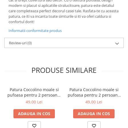
cat si drept cuvertura sau decor. Cu o textura pufoasa, design
modern si placut si aplicatiile stralucitoare, patura este detaliul
care completeaza perfect decorul casei tale. Rasfata-te cu aceasta
patura, ce iti va incanta toate simturile si iti va oferi caldura si
confortul dorit!
Informatii conformitate produs
Review-uri
(0)
PRODUSE SIMILARE
Patura Coccolino moale si
Patura Coccolino moale si
pufoasa pentru 2 persoane,
pufoasa pentru 2 persoane
200X230 cm, Verde
200X230 cm Bej
49,00 Lei
49,00 Lei
ADAUGA IN COS
ADAUGA IN COS