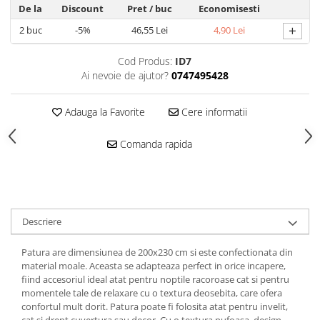
De la
Discount
Pret
/ buc
Economisesti
+
2
buc
-5%
46,55 Lei
4,90 Lei
Cod Produs:
ID7
Ai nevoie de ajutor?
0747495428
Adauga la Favorite
Cere informatii
Comanda rapida
Descriere
Patura are dimensiunea de 200x230 cm si este confectionata din
material moale. Aceasta se adapteaza perfect in orice incapere,
fiind accesoriul ideal atat pentru noptile racoroase cat si pentru
momentele tale de relaxare cu o textura deosebita, care ofera
confortul mult dorit. Patura poate fi folosita atat pentru invelit,