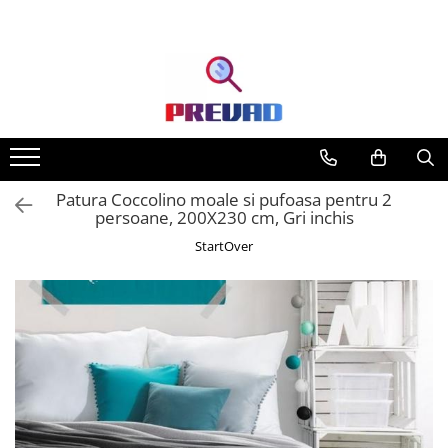
Toate Produsele
Produse cu transport gratuit –
livrare rapidă și fără costuri
Casa & Gradina
Home & Deco
Patura Coccolino moale si pufoasa pentru 2
Produse Cosmetice
persoane, 200X230 cm, Gri inchis
StartOver