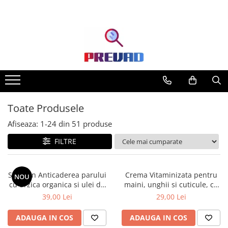
Toate Produsele
Afiseaza:
1-
24
din
51
produse
FILTRE
Sampon Anticaderea parului
Crema Vitaminizata pentru
NOU
cu urzica organica si ulei de
maini, unghii si cuticule, cu
ricin Cosmeplant, 1000 ml
extracte de fructe de padure
39,00 Lei
29,00 Lei
organice, 75 ml
ADAUGA IN COS
ADAUGA IN COS