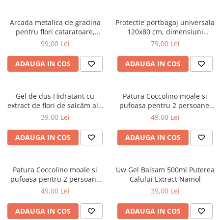
Arcada metalica de gradina
Protectie portbagaj universala
pentru flori cataratoare,
120x80 cm, dimensiuni
240x140x38 cm
ajustabile, negru
99,00 Lei
79,00 Lei
ADAUGA IN COS
ADAUGA IN COS
Gel de dus Hidratant cu
Patura Coccolino moale si
extract de flori de salcâm alb
pufoasa pentru 2 persoane,
organic Cosmeplant, 1000 ml
200X230 cm, Verde
39,00 Lei
49,00 Lei
ADAUGA IN COS
ADAUGA IN COS
Patura Coccolino moale si
Uw Gel Balsam 500ml Puterea
pufoasa pentru 2 persoane
Calului Extract Namol
200X230 cm Bej
49,00 Lei
39,00 Lei
ADAUGA IN COS
ADAUGA IN COS