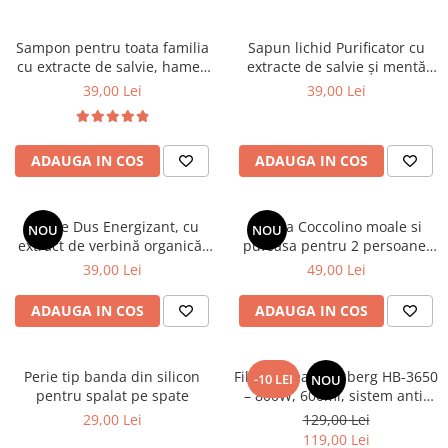
Sampon pentru toata familia
Sapun lichid Purificator cu
cu extracte de salvie, hamei,
extracte de salvie și mentă
nuca, romanita, lavanda,
organice, 1000 ml
39,00 Lei
39,00 Lei
urzică și calendula organice
Cosmeplant, 1000 ml
ADAUGA IN COS
ADAUGA IN COS
Gel de Dus Energizant, cu
Patura Coccolino moale si
NOU
NOU
extract de verbină organică,
pufoasa pentru 2 persoane,
1000 ml
200X230 cm, Maro deschis
39,00 Lei
49,00 Lei
ADAUGA IN COS
ADAUGA IN COS
Perie tip banda din silicon
Filtru cafea Hausberg HB-3650
-10 LEI
NOU
pentru spalat pe spate
– 800W, 600ml, sistem anti-
picurare, negru
29,00 Lei
129,00 Lei
119,00 Lei