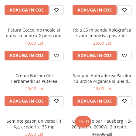
ADAUGA IN COS
ADAUGA IN COS
Patura Coccolino moale si
Rola 35 m banda holografica
pufoasa pentru 2 persoane,
irizata impotriva pasarilor -
200X230 cm, Grena
porumbei, grauri, vrabii
49,00 Lei
29,00 Lei
ADAUGA IN COS
ADAUGA IN COS
Crema Balsam Gel
Sampon Anticaderea Parului
Herbamedicus Puterea
cu urzica organica si ulei de
Ursului 250ml
ricin, 400 ml
29,00 Lei
29,00 Lei
ADAUGA IN COS
ADAUGA IN COS
Seminte gazon universal, 1
Uscator de par Hausberg HB-
-20 LEI
Kg, acoperire 35 mp
26, putere 2000W, 2 trepte de
viteza
39,00 Lei
119,00 Lei