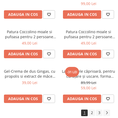
99,00 Lei
ADAUGA IN COS
ADAUGA IN COS
Patura Coccolino moale si
Patura Coccolino moale si
pufoasa pentru 2 persoane,
pufoasa pentru 2 persoane,
200X230 cm, Fluturi si Pietre
200X230 cm, Valuri Waves
49,00 Lei
49,00 Lei
ADAUGA IN COS
ADAUGA IN COS
Gel-Crema de dus Gingas, cu
Lavetă piele căprioară, pentru
-31 LEI
propolis si extract de măceș
curăţare şi uscare, forma
organic, 1000 ml
neregulată 38*30
39,00 Lei
89,99 Lei
59,00 Lei
ADAUGA IN COS
ADAUGA IN COS
1
2
3