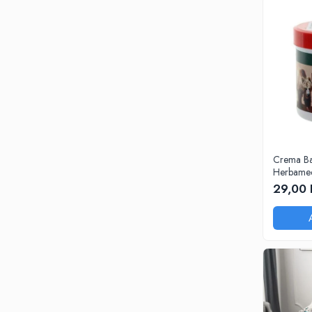
Crema Ba
Herbamed
250ml
29,00 