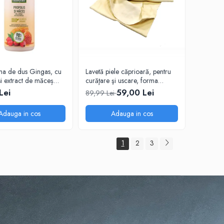
a de dus Gingas, cu
Lavetă piele căprioară, pentru
si extract de măceș
curăţare şi uscare, forma
 1000 ml
neregulată 38*30
Lei
59,00 Lei
89,99 Lei
Adauga in cos
Adauga in cos
1
2
3