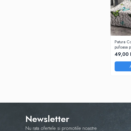
Patura Co
pufoasa p
200X230 c
49,00 
Newsletter
Nu rata ofertele si promotiile noastre