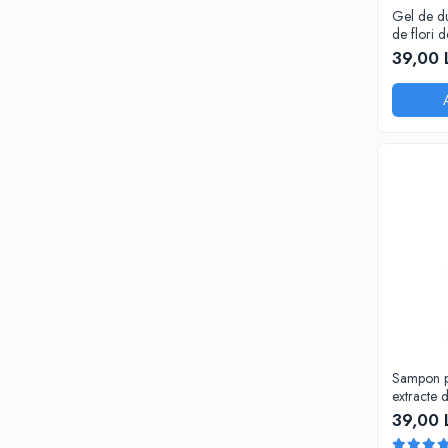
Gel de du
de flori 
Cosmepla
39,00 
Sampon pe
extracte 
romanita,
39,00 
calendula