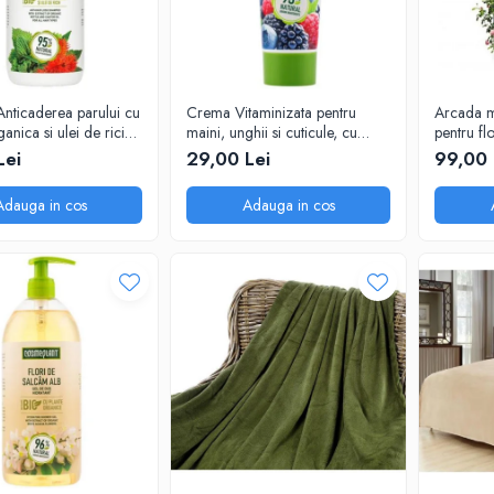
nticaderea parului cu
Crema Vitaminizata pentru
Arcada m
anica si ulei de ricin
maini, unghii si cuticule, cu
pentru fl
nt, 1000 ml
extracte de fructe de padure
240x140
Lei
29,00 Lei
99,00 
organice, 75 ml
Adauga in cos
Adauga in cos