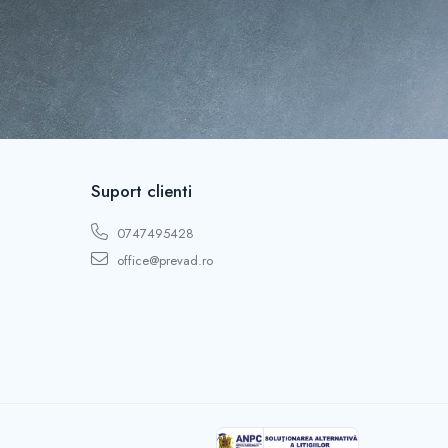
Suport clienti
0747495428
office@prevad.ro