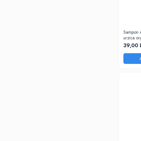
Sampon A
urzica org
Cosmepla
39,00 