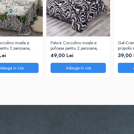
ccolino moale si
Patura Coccolino moale si
Gel-Crem
entru 2 persoane,
pufoasa pentru 2 persoane,
propolis 
m, Fluturi si Pietre
200X230 cm, Valuri Waves
organic,
Lei
49,00 Lei
39,00 
Adauga in cos
Adauga in cos