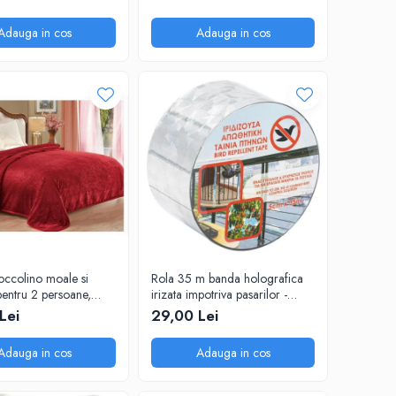
Adauga in cos
Adauga in cos
occolino moale si
Rola 35 m banda holografica
pentru 2 persoane,
irizata impotriva pasarilor -
 cm, Grena
porumbei, grauri, vrabii
Lei
29,00 Lei
Adauga in cos
Adauga in cos