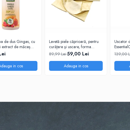
a de dus Gingas, cu
Lavetă piele căprioară, pentru
Uscator 
si extract de măceș
curăţare şi uscare, forma
Essentia
 1000 ml
neregulată 38*30
1200W –
Lei
59,00 Lei
89,99 Lei
139,00 
ThermoPr
sanatos
Adauga in cos
Adauga in cos