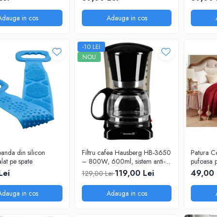
Adauga in cos
Adauga in cos
-10 LEI
NOU
banda din silicon
Filtru cafea Hausberg HB-3650
Patura C
lat pe spate
– 800W, 600ml, sistem anti-
pufoasa 
picurare, negru
200X230
Lei
119,00 Lei
49,00 
129,00 Lei
Adauga in cos
Adauga in cos