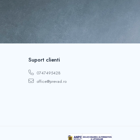
Suport clienti
0747495428
office@prevad.ro