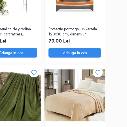
etalica de gradina
Protectie portbagaj universala
ori cataratoare,
120x80 cm, dimensiuni
x38 cm
ajustabile, negru
Lei
79,00 Lei
Adauga in cos
Adauga in cos