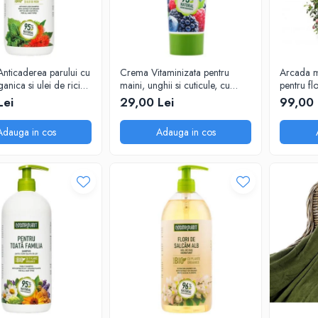
nticaderea parului cu
Crema Vitaminizata pentru
Arcada m
anica si ulei de ricin
maini, unghii si cuticule, cu
pentru fl
nt, 1000 ml
extracte de fructe de padure
240x140
Lei
29,00 Lei
99,00 
organice, 75 ml
Adauga in cos
Adauga in cos