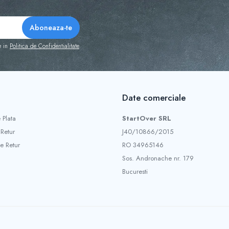
e in
Politica de Confidentialitate
Date comerciale
 Plata
StartOver SRL
 Retur
J40/10866/2015
e Retur
RO 34965146
Sos. Andronache nr. 179
Bucuresti