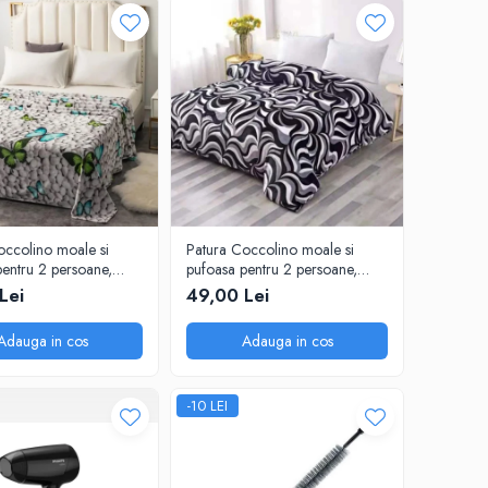
occolino moale si
Patura Coccolino moale si
pentru 2 persoane,
pufoasa pentru 2 persoane,
m, Fluturi si Pietre
200X230 cm, Valuri Waves
Lei
49,00 Lei
Adauga in cos
Adauga in cos
-10 LEI