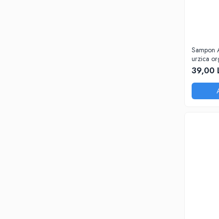
Sampon A
urzica org
Cosmepla
39,00 