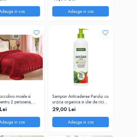
Adauga in cos
Adauga in cos
occolino moale si
Sampon Anticaderea Parului cu
pentru 2 persoane,
urzica organica si ulei de ricin,
 cm, Grena
400 ml
Lei
29,00 Lei
Adauga in cos
Adauga in cos