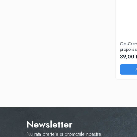
Gel-Crem
propolis 
organic,
39,00 
Newsletter
Nu rata ofertele si promotiile noastre