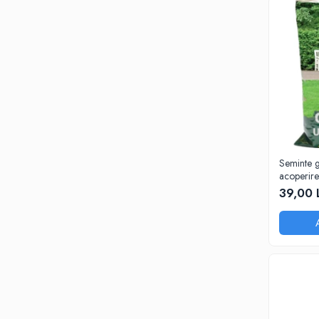
Seminte g
acoperir
39,00 