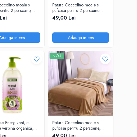
occolino moale si
Patura Coccolino moale si
pentru 2 persoane,
pufoasa pentru 2 persoane
 cm, Verde
200X230 cm Bej
Lei
49,00 Lei
Adauga in cos
Adauga in cos
NOU
Patura Coccolino moale si
e verbină organică,
pufoasa pentru 2 persoane,
200X230 cm, Maro deschis
Lei
49,00 Lei