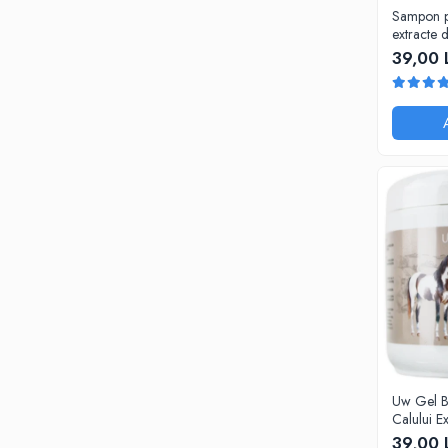
Sampon pe
extracte 
romanita,
39,00 
calendula
Cosmepla
Uw Gel B
Calului E
39,00 