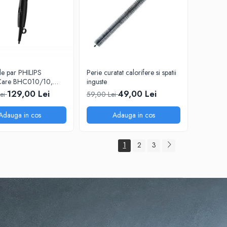
de par PHILIPS
Perie curatat calorifere si spatii
lCare BHC010/10,
inguste
 Protectie
129,00 Lei
49,00 Lei
Lei
59,00 Lei
otect pentru par
Adauga in cos
Adauga in cos
1
2
3