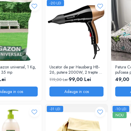
-20 LEI
azon universal, 1 Kg,
Uscator de par Hausberg HB-
Patura C
e 35 mp
26, putere 2000W, 2 trepte de
pufoasa 
viteza
200X230 c
Lei
99,00 Lei
49,00 
119,00 Lei
Adauga in cos
Adauga in cos
-31 LEI
-10 LEI
NOU