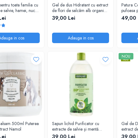
ntru toata familia cu
Gel de dus Hidratant cu extract
Patura C
de salvie, hamei, nuca,
de flori de salcâm alb organic
pufoasa 
 lavanda, urzică și
Cosmeplant, 1000 ml
200X230
Lei
39,00 Lei
49,00 
 organice
nt, 1000 ml
Adauga in cos
Adauga in cos
NOU
alsam 500ml Puterea
Sapun lichid Purificator cu
Gel de Dus Energizant, cu
xtract Namol
extracte de salvie și mentă
extract d
organice, 1000 ml
1000 ml
Lei
39,00 Lei
39,00 